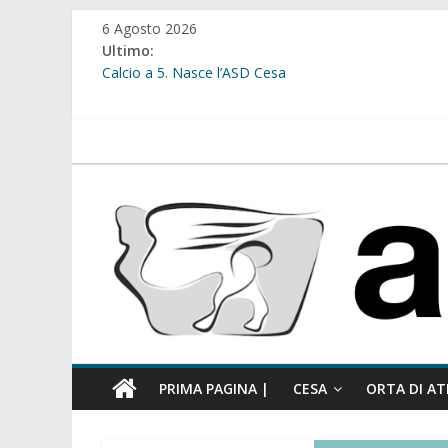
Salta
6 Agosto 2026
al
Ultimo:
contenuto
Calcio a 5. Nasce l’ASD Cesa
Cesa. Lavori in via Diaz: il Tribunale di Napoli Nord dà
Cesa. Al via le iscrizioni per i “Centri Estivi 2026” dedic
Sant’Arpino. Consiglio comunale del 29 luglio, il gruppo
atellanews.it
comunale”
Cesa. “Alberate sotto le Stelle”. Domenica tra musica, 
PRIMA PAGINA |
CESA
ORTA DI AT