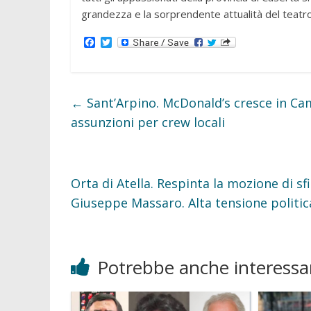
grandezza e la sorprendente attualità del teatro 
F
T
a
w
c
i
e
t
b
t
o
e
←
Sant’Arpino. McDonald’s cresce in Ca
o
r
k
assunzioni per crew locali
Orta di Atella. Respinta la mozione di s
Giuseppe Massaro. Alta tensione politic
Potrebbe anche interessar