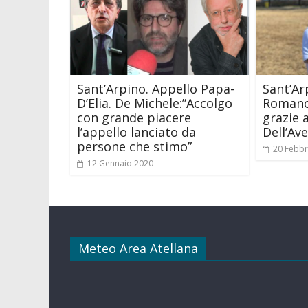
Sant’Arpino. Appello Papa-
Sant’Ar
D’Elia. De Michele:”Accolgo
Romano
con grande piacere
grazie 
l’appello lanciato da
Dell’Av
persone che stimo”
20 Febbr
12 Gennaio 2020
Meteo Area Atellana