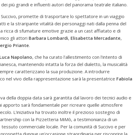
ei più grandi e influenti autori del panorama teatrale italiano.
Succivo, promette di trasportare lo spettatore in un viaggio
catti e la straripante vitalità dei personaggi nati dalla penna del
 ricca di sfumature emotive grazie a un cast affiatato e di
nico gli attori
Barbara Lombardi
,
Elisabetta Mercadante
,
ergio Priante
.
Luca Napolano
, che ha curato l'allestimento con l'intento di
ivianesca, mantenendo intatta la forza del dialetto, la musicalità
 sempre caratterizzano la sua produzione. A introdurre
lico nel vivo della rappresentazione sarà la presentatrice
Fabiola
siva della doppia data sarà garantita dal lavoro dei tecnici audio e
 cui apporto sarà fondamentale per ricreare quelle atmosfere
secolo. L'iniziativa ha trovato inoltre il prezioso sostegno di
a partnership con la Pizzetteria MiMò, a testimonianza di un
l tessuto commerciale locale. Per la comunità di Succivo e per
si prospetta dunque un'occasione straordinaria per riscoprire la