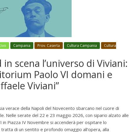
civo
Campania
Prov. Caserta
Cultura Campania
Cultura
in scena l’universo di Viviani:
itorium Paolo VI domani e
faele Viviani”
sia verace della Napoli del Novecento sbarcano nel cuore di
le. Nelle serate del 22 e 23 maggio 2026, con sipario alzato alle
VI in Piazza IV Novembre si accenderà per ospitare lo
 Si tratta di un sentito e profondo omaggio all'opera, alla