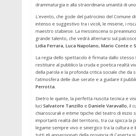
drammaturgia e alla straordinaria umanità di uno d
L'evento, che gode del patrocinio del Comune di 
intenso e suggestivo tra i vicoli, le miserie, i ris
maestro stabiese. La messinscena si preannuncia
grande talento, che vedrà alternarsi sul palcosce
Lidia Ferrara
,
Luca Napolano
,
Mario Conte
e
S
La regia dello spettacolo è firmata dallo stesso
restituire al pubblico la cruda e poetica realtà v
della parola e la profonda critica sociale che da
l'atmosfera delle due serate e a guidare il pubb
Perrotta
.
Dietro le quinte, la perfetta riuscita tecnica e vi
luci
Salvatore Tanzillo
e
Daniele Varavallo
, il
chiaroscurali e intime tipiche del teatro di inizio 
importanti realtà del territorio, tra cui spicca l
legame sempre vivo e sinergico tra la cultura e i
tutti gli appassionati della provincia di Caserta 