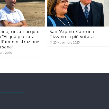
pino, rincari acqua.
Sant’Arpino. Caterina
:”Acqua più cara
Tizzano la più votata
all’amministrazione
25 Novembre 2025
ersana!”
aio 2020