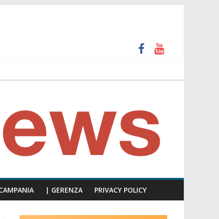
unti insulti sessisti, parla il video del consiglio
CAMPANIA
| GERENZA
PRIVACY POLICY