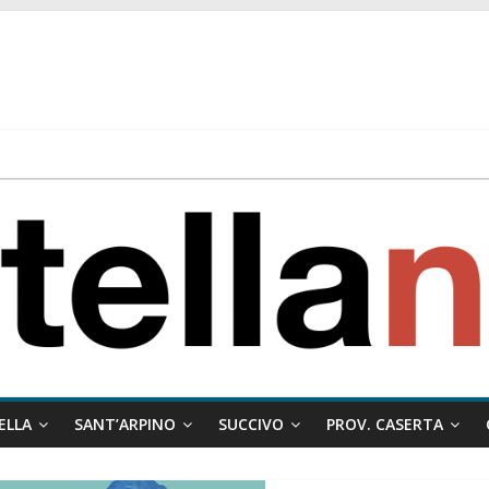
 ragione al Comune e rigetta il ricorso del privato.
ati ai minori
 misto:”La verità dei fatti, le bugie hanno le gambe corte. Altro che pres
stelle e sapori tradizionali alla Località Arena
ELLA
SANT’ARPINO
SUCCIVO
PROV. CASERTA