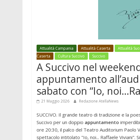
Attualità Campania
Attualità Caserta
Attualità Suc
Caserta
Cultura Succivo
Succivo
A Succivo nel weekend 
appuntamento all’aud
sabato con “Io, noi…Raf
21 Maggio 2026
Redazione AtellaNews
SUCCIVO. Il grande teatro di tradizione e la poe
Succivo per un doppio
appuntamento
imperdibi
ore 20:30, il palco del Teatro Auditorium Paolo 
spettacolo intitolato "Io, noi... Raffaele Viviani".