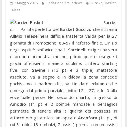
,
,
2 Maggio 2016
Redazione AtellaNews
Succivo
Basket
Telese
Succiv
o. Partita perfetta del
Basket Succivo
che schianta
AllMix Telese
nella difficile trasferta valida per la 27
giornata di Promozione: 88-57 il referto finale. L'inizio
degli ospiti è sinfonico: coach
Sarcinelli
dirige una vera
e propria orchestra che nel primo quarto esegue i
giochi offensivi in maniera sublime. L'intero starting
five, con
Savinelli
(13 pt e 3 triple) mattatore
assoluto, va a segno e in difesa la zona concede
pochissimo ai padroni di casa. Un dato eclatante che
emerge dal primo parziale, finito 12 - 27, è lo 0 alla
voce palle perse. Nel secondo quarto, l'ingresso di
Amodio
(11 pt e 2 bombe mandate a bersaglio)
permette di tenere alta la qualità dei possessi in
attacco per gli atellani: un ispirato
Acanfora
(11 pt, di
cui 3 triple, 13 rimbalzi, 7 assist) premia con un assist