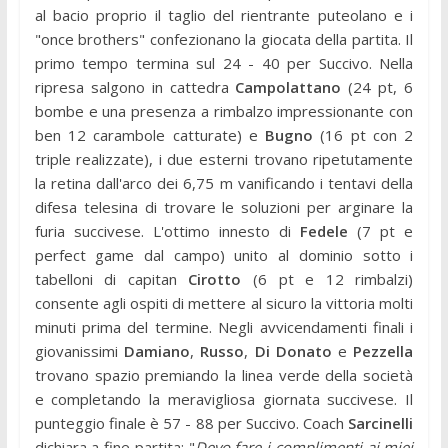
al bacio proprio il taglio del rientrante puteolano e i
"once brothers" confezionano la giocata della partita. Il
primo tempo termina sul 24 - 40 per Succivo. Nella
ripresa salgono in cattedra
Campolattano
(24 pt, 6
bombe e una presenza a rimbalzo impressionante con
ben 12 carambole catturate) e
Bugno
(16 pt con 2
triple realizzate), i due esterni trovano ripetutamente
la retina dall'arco dei 6,75 m vanificando i tentavi della
difesa telesina di trovare le soluzioni per arginare la
furia succivese. L'ottimo innesto di
Fedele
(7 pt e
perfect game dal campo) unito al dominio sotto i
tabelloni di capitan
Cirotto
(6 pt e 12 rimbalzi)
consente agli ospiti di mettere al sicuro la vittoria molti
minuti prima del termine. Negli avvicendamenti finali i
giovanissimi
Damiano
,
Russo
,
Di Donato
e
Pezzella
trovano spazio premiando la linea verde della società
e completando la meravigliosa giornata succivese. Il
punteggio finale è 57 - 88 per Succivo. Coach
Sarcinelli
dichiara a fine partita: "
Devo fare i complimenti ai miei