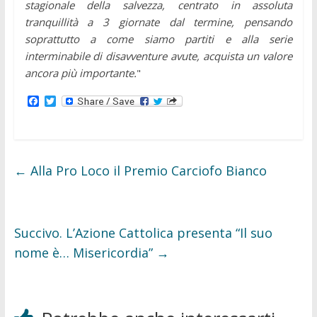
stagionale della salvezza, centrato in assoluta
tranquillità a 3 giornate dal termine, pensando
soprattutto a come siamo partiti e alla serie
interminabile di disavventure avute, acquista un valore
ancora più importante.
"
F
T
a
w
c
i
e
t
b
t
o
e
o
r
←
Alla Pro Loco il Premio Carciofo Bianco
k
Succivo. L’Azione Cattolica presenta “Il suo
nome è… Misericordia”
→