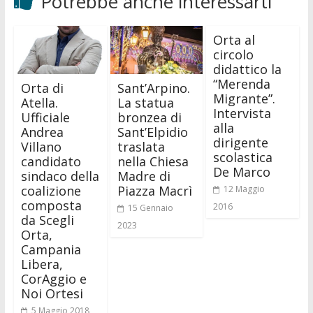
Potrebbe anche interessarti
Orta al
circolo
didattico la
“Merenda
Orta di
Sant’Arpino.
Migrante”.
Atella.
La statua
Intervista
Ufficiale
bronzea di
alla
Andrea
Sant’Elpidio
dirigente
Villano
traslata
scolastica
candidato
nella Chiesa
De Marco
sindaco della
Madre di
coalizione
Piazza Macrì
12 Maggio
composta
2016
15 Gennaio
da Scegli
2023
Orta,
Campania
Libera,
CorAggio e
Noi Ortesi
5 Maggio 2018