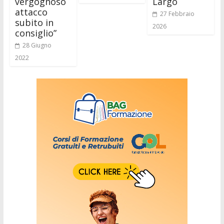
vergognoso
Largo
attacco
27 Febbraio
subito in
2026
consiglio”
28 Giugno
2022