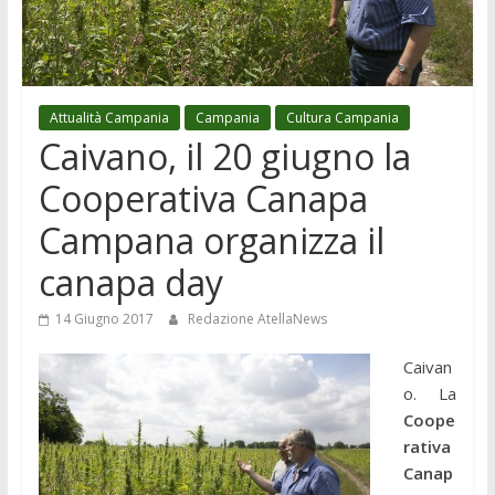
Attualità Campania
Campania
Cultura Campania
Caivano, il 20 giugno la
Cooperativa Canapa
Campana organizza il
canapa day
14 Giugno 2017
Redazione AtellaNews
Caivan
o. La
Coope
rativa
Canap