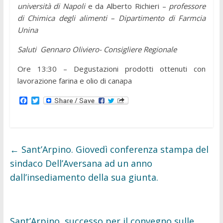
università di Napoli
e da Alberto Richieri –
professore
di Chimica degli alimenti – Dipartimento di Farmcia
Unina
Saluti Gennaro Oliviero- Consigliere Regionale
Ore 13:30 – Degustazioni prodotti ottenuti con
lavorazione farina e olio di canapa
F
T
a
w
c
i
e
t
b
t
o
e
o
r
←
Sant’Arpino. Giovedì conferenza stampa del
k
sindaco Dell’Aversana ad un anno
dall’insediamento della sua giunta.
Sant’Arpino, successo per il convegno sulle