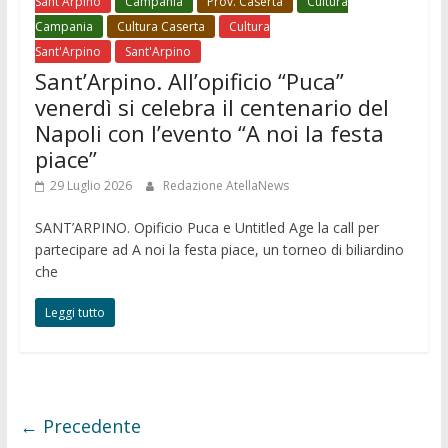
Sant'Arpino
Campania
Prov. Caserta
Cultura
Campania
Cultura Caserta
Cultura
Sant'Arpino
Sant'Arpino
Sant’Arpino. All’opificio “Puca”
venerdì si celebra il centenario del
Napoli con l’evento “A noi la festa
piace”
29 Luglio 2026
Redazione AtellaNews
SANT’ARPINO. Opificio Puca e Untitled Age la call per
partecipare ad A noi la festa piace, un torneo di biliardino
che
Leggi tutto
← Precedente