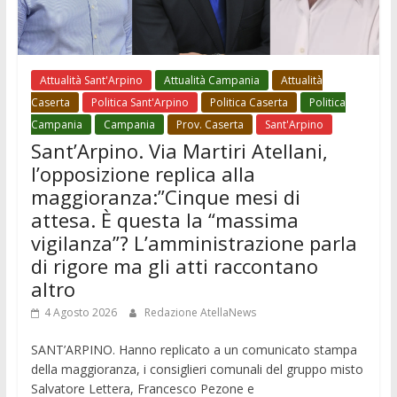
Attualità Sant'Arpino
Attualità Campania
Attualità
Caserta
Politica Sant'Arpino
Politica Caserta
Politica
Campania
Campania
Prov. Caserta
Sant'Arpino
Sant’Arpino. Via Martiri Atellani,
l’opposizione replica alla
maggioranza:”Cinque mesi di
attesa. È questa la “massima
vigilanza”? L’amministrazione parla
di rigore ma gli atti raccontano
altro
4 Agosto 2026
Redazione AtellaNews
SANT’ARPINO. Hanno replicato a un comunicato stampa
della maggioranza, i consiglieri comunali del gruppo misto
Salvatore Lettera, Francesco Pezone e