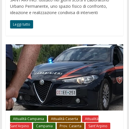
Urbano Permanente, uno spazio fisico di confronto,
ideazione e realizzazione condivisa di interventi
Leggi tutto
Attualità Campania
Attualità Caserta
Attualità
Sant'Arpino
Campania
Prov. Caserta
Sant'Arpino