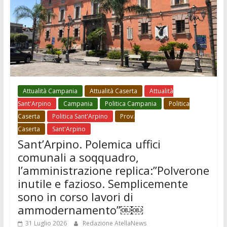
Attualità Campania
Attualità Caserta
Attualità
Sant'Arpino
Campania
Politica Campania
Politica
Caserta
Politica Sant'Arpino
Prov.
Caserta
Sant'Arpino
Sant’Arpino. Polemica uffici
comunali a soqquadro,
l’amministrazione replica:”Polverone
inutile e fazioso. Semplicemente
sono in corso lavori di
ammodernamento”￼￼
31 Luglio 2026
Redazione AtellaNews