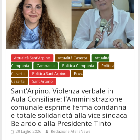
Attualità Sant'Arpino
Attualità Caserta
Attualità
Campania
Campania
Politica Campania
Politica
Caserta
Politica Sant'Arpino
Prov.
Caserta
Sant'Arpino
Sant’Arpino. Violenza verbale in
Aula Consiliare: l’Amministrazione
comunale esprime ferma condanna
e totale solidarietà alla vice sindaca
Belardo e alla Presidente Tinto
29 Luglio 2026
Redazione AtellaNews