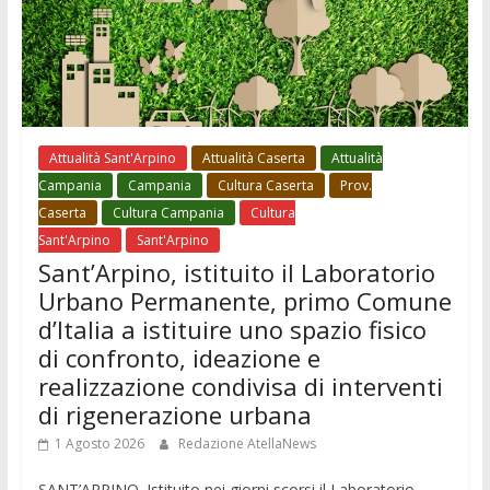
Attualità Sant'Arpino
Attualità Caserta
Attualità
Campania
Campania
Cultura Caserta
Prov.
Caserta
Cultura Campania
Cultura
Sant'Arpino
Sant'Arpino
Sant’Arpino, istituito il Laboratorio
Urbano Permanente, primo Comune
d’Italia a istituire uno spazio fisico
di confronto, ideazione e
realizzazione condivisa di interventi
di rigenerazione urbana
1 Agosto 2026
Redazione AtellaNews
SANT’ARPINO. Istituito nei giorni scorsi il Laboratorio