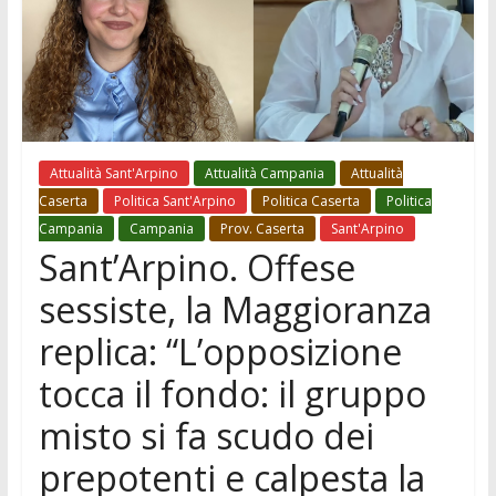
Attualità Sant'Arpino
Attualità Campania
Attualità
Caserta
Politica Sant'Arpino
Politica Caserta
Politica
Campania
Campania
Prov. Caserta
Sant'Arpino
Sant’Arpino. Offese
sessiste, la Maggioranza
replica: “L’opposizione
tocca il fondo: il gruppo
misto si fa scudo dei
prepotenti e calpesta la