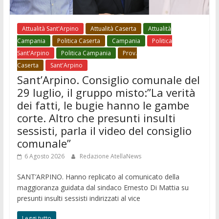
Attualità Sant'Arpino
Attualità Caserta
Attualità
Campania
Politica Caserta
Campania
Politica
Sant'Arpino
Politica Campania
Prov.
Caserta
Sant'Arpino
Sant’Arpino. Consiglio comunale del
29 luglio, il gruppo misto:”La verità
dei fatti, le bugie hanno le gambe
corte. Altro che presunti insulti
sessisti, parla il video del consiglio
comunale”
6 Agosto 2026
Redazione AtellaNews
SANT’ARPINO. Hanno replicato al comunicato della
maggioranza guidata dal sindaco Ernesto Di Mattia su
presunti insulti sessisti indirizzati al vice
Leggi tutto