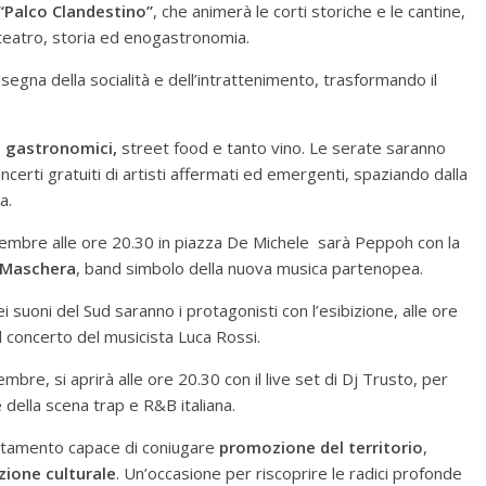
“Palco Clandestino”
, che animerà le corti storiche e le cantine,
teatro, storia ed enogastronomia.
insegna della socialità e dell’intrattenimento, trasformando il
 gastronomici,
street food e tanto vino. Le serate saranno
oncerti gratuiti di artisti affermati ed emergenti, spaziando dalla
a.
tembre alle ore 20.30 in piazza De Michele sarà Peppoh con la
 Maschera
, band simbolo della nuova musica partenopea.
 suoni del Sud saranno i protagonisti con l’esibizione, alle ore
il concerto del musicista Luca Rossi.
bre, si aprirà alle ore 20.30 con il live set di Dj Trusto, per
e della scena trap e R&B italiana.
tamento capace di coniugare
promozione del territorio
,
zione culturale
. Un’occasione per riscoprire le radici profonde