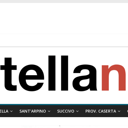
 ragione al Comune e rigetta il ricorso del privato.
ati ai minori
 misto:”La verità dei fatti, le bugie hanno le gambe corte. Altro che pres
stelle e sapori tradizionali alla Località Arena
ELLA
SANT’ARPINO
SUCCIVO
PROV. CASERTA