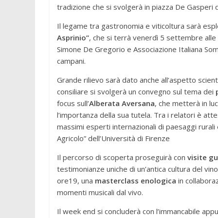
tradizione che si svolgerà in piazza De Gasperi d
Il legame tra gastronomia e viticoltura sarà espl
Asprinio”
, che si terrà venerdì 5 settembre alle
Simone De Gregorio e Associazione Italiana Somme
campani.
Grande rilievo sarà dato anche all’aspetto scient
consiliare si svolgerà un convegno sul tema dei
focus sull’
Alberata Aversana
, che metterà in lu
l’importanza della sua tutela. Tra i relatori è at
massimi esperti internazionali di paesaggi rura
Agricolo” dell’Università di Firenze
Il percorso di scoperta proseguirà con
visite g
testimonianze uniche di un’antica cultura del vino
ore19, una
masterclass enologica
in collabora
momenti musicali dal vivo.
Il week end si concluderà con l’immancabile ap