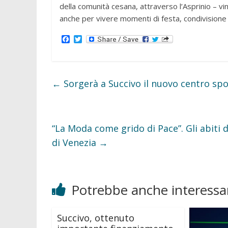
della comunità cesana, attraverso l’Asprinio – v
anche per vivere momenti di festa, condivisione e
F
T
a
w
c
i
e
t
b
t
o
e
←
Sorgerà a Succivo il nuovo centro spo
o
r
k
“La Moda come grido di Pace”. Gli abiti 
di Venezia
→
Potrebbe anche interessar
Succivo, ottenuto