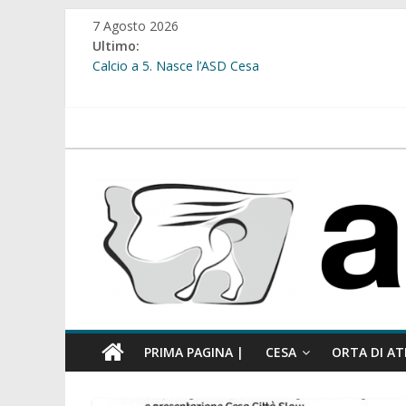
Salta
7 Agosto 2026
al
Ultimo:
contenuto
Calcio a 5. Nasce l’ASD Cesa
Cesa. Lavori in via Diaz: il Tribunale di Napoli Nord dà
Cesa. Al via le iscrizioni per i “Centri Estivi 2026” dedic
Sant’Arpino. Consiglio comunale del 29 luglio, il gruppo
atellanews.it
comunale”
Cesa. “Alberate sotto le Stelle”. Domenica tra musica, 
PRIMA PAGINA |
CESA
ORTA DI AT