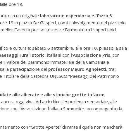
alle ore 19.
orato in un originale
laboratorio esperienziale “Pizza &
 ore 19 in piazza De Gasperi, con il coinvolgimento del pizzaiolo
lier Caserta per sottolineare l’armonia tra i sapori tipici
ifico e culturale; sabato 6 settembre, alle ore 10, presso la sala
paesaggi rurali storici italiani
con
l’Associazione Pris
, con
ce il valore del patrimonio immateriale della Campania e
tesa la partecipazione del
professor Mauro Agnoletti
, tra i
li e Titolare della Cattedra UNESCO “Paesaggi del Patrimonio
uidate alle alberate e alle storiche grotte tufacee
,
 ancora oggi viva. Ad arricchire l’esperienza sensoriale, alle
zione con l’Associazione Italiana Sommelier, accompagnata da
puntamento con “Grotte Aperte” durante il quale non mancherà