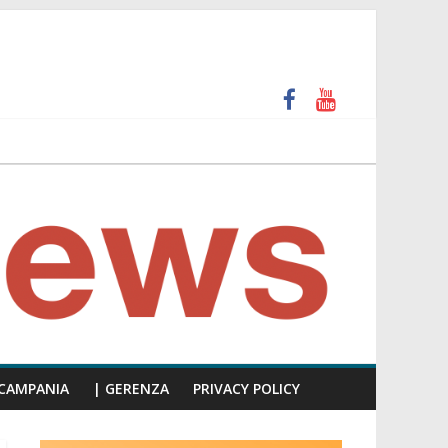
unti insulti sessisti, parla il video del consiglio
CAMPANIA
| GERENZA
PRIVACY POLICY