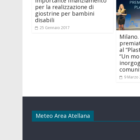
importante finanziamento
per la realizzazione di
giostrine per bambini
disabili
25 Gennaio 2017
Milano.
premiat
al “Plas
“Un mo
inorgog
comuni
9 Marzo
Meteo Area Atellana