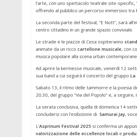
l’arte, con uno spettacolo teatrale site-specific,
offrendo al pubblico un percorso immersivo tra 
La seconda parte del festival, “E Nott”, sarà all’
centro cittadino in un grande spazio conviviale.
Le strade e le piazze di Cesa ospiteranno
stand
animate da un ricco
cartellone musicale
, con c
musica popolare alla scena urban contemporane
Ad aprire la kermesse musicale, venerdì 12 set
sua band a cui seguirà il concerto del gruppo
La
Sabato 13, il ritmo delle tammorre e la poesia dei
20.30, del gruppo “Via del Popolo” e, a seguire, 
La serata conclusiva, quella di domenica 14 settem
concludersi con l’esibizione di
Samurai Jay
, voc
L’
Asprinum Festival 2025
si conferma un appun
valorizzazione delle eccellenze locali
e
produ