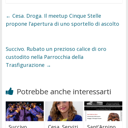
e
t
b
t
o
e
o
r
←
Cesa. Droga. Il meetup Cinque Stelle
k
propone l’apertura di uno sportello di ascolto
Succivo. Rubato un prezioso calice di oro
custodito nella Parrocchia della
Trasfigurazione
→
Potrebbe anche interessarti
Succivo.
Cesa. Servizi
Sant’Arpino.