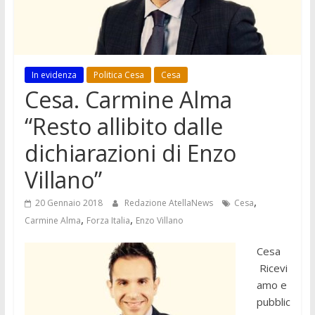
In evidenza
Politica Cesa
Cesa
Cesa. Carmine Alma
“Resto allibito dalle
dichiarazioni di Enzo
Villano”
,
20 Gennaio 2018
Redazione AtellaNews
Cesa
,
,
Carmine Alma
Forza Italia
Enzo Villano
Cesa
Ricevi
amo e
pubblic