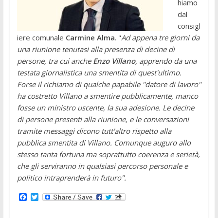
hiamo
dal
consigl
iere comunale
Carmine Alma
. "
Ad appena tre giorni da
una riunione tenutasi alla presenza di decine di
persone, tra cui anche
Enzo Villano
, apprendo da una
testata giornalistica una smentita di quest'ultimo.
Forse il richiamo di qualche papabile "datore di lavoro"
ha costretto Villano a smentire pubblicamente, manco
fosse un ministro uscente, la sua adesione. Le decine
di persone presenti alla riunione, e le conversazioni
tramite messaggi dicono tutt'altro rispetto alla
pubblica smentita di Villano. Comunque auguro allo
stesso tanta fortuna ma soprattutto coerenza e serietà,
che gli serviranno in qualsiasi percorso personale e
politico intraprenderà in futuro".
F
T
a
w
c
i