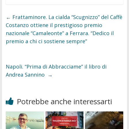
c
i
e
t
b
t
o
e
←
Frattaminore. La cialda “Scugnizzo” del Caffè
o
r
k
Costanzo ottiene il prestigioso premio
nazionale “Camaleonte” a Ferrara. “Dedico il
premio a chi ci sostiene sempre”
Napoli. “Prima di Abbracciame” il libro di
Andrea Sannino
→
Potrebbe anche interessarti