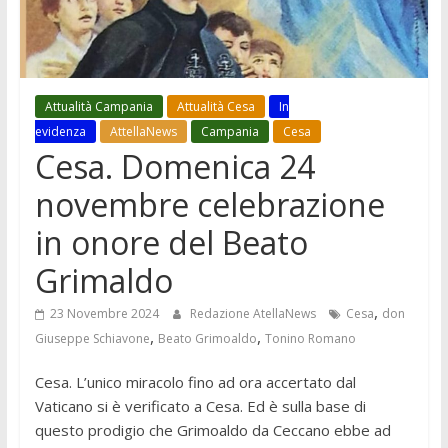
Attualità Campania
Attualità Cesa
In
evidenza
AttellaNews
Campania
Cesa
Cesa. Domenica 24
novembre celebrazione
in onore del Beato
Grimaldo
,
23 Novembre 2024
Redazione AtellaNews
Cesa
don
,
,
Giuseppe Schiavone
Beato Grimoaldo
Tonino Romano
Cesa. L’unico miracolo fino ad ora accertato dal
Vaticano si è verificato a Cesa. Ed è sulla base di
questo prodigio che Grimoaldo da Ceccano ebbe ad