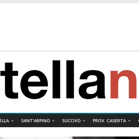
 ragione al Comune e rigetta il ricorso del privato.
ati ai minori
 misto:”La verità dei fatti, le bugie hanno le gambe corte. Altro che pres
stelle e sapori tradizionali alla Località Arena
ELLA
SANT’ARPINO
SUCCIVO
PROV. CASERTA