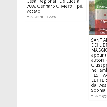
Cesa. Regionali. De Luca al
70%. Gennaro Oliviero il più
votato
22 Settembre 2020
SANT’A
DEI LIB
MAGGIO
appunt
autori 
Giusep
nell’am
FESTIV
LETTER
dall’As
Sophìa
25 Magg