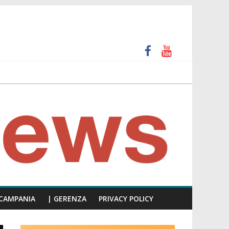
unti insulti sessisti, parla il video del consiglio
CAMPANIA
| GERENZA
PRIVACY POLICY