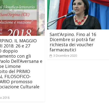
Sant’Arpino. Fino al 16
Dicembre si potrà far
RPINO. IL MAGGIO
richiesta dei voucher
RI 2018: 26 e 27
farmaceutici
 doppio
amento con gli
3 Dicembre 2020
Paolo Dell’Aversana e
pe Limone
bito del PRIMO
AL FILOSOFICO-
ARIO promosso
sociazione Culturale
io 2018