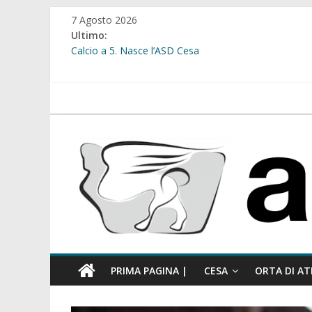
Salta
7 Agosto 2026
al
Ultimo:
contenuto
Calcio a 5. Nasce l’ASD Cesa
Cesa. Lavori in via Diaz: il Tribunale di Napoli Nord dà
Cesa. Al via le iscrizioni per i “Centri Estivi 2026” dedic
Sant’Arpino. Consiglio comunale del 29 luglio, il gruppo
atellanews.it
comunale”
Cesa. “Alberate sotto le Stelle”. Domenica tra musica, 
PRIMA PAGINA |
CESA
ORTA DI AT