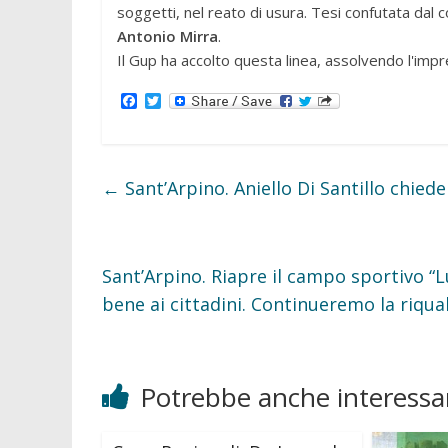
soggetti, nel reato di usura. Tesi confutata dal 
Antonio Mirra
.
Il Gup ha accolto questa linea, assolvendo l'impr
F
T
a
w
c
i
e
t
b
t
o
e
←
Sant’Arpino. Aniello Di Santillo chied
o
r
k
Sant’Arpino. Riapre il campo sportivo “L
bene ai cittadini. Continueremo la riqual
Potrebbe anche interessar