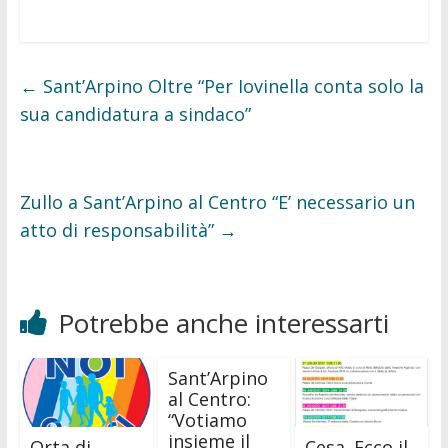
a
w
c
i
e
t
b
t
o
e
o
r
←
Sant’Arpino Oltre “Per Iovinella conta solo la
k
sua candidatura a sindaco”
Zullo a Sant’Arpino al Centro “E’ necessario un
atto di responsabilità”
→
Potrebbe anche interessarti
Sant’Arpino
al Centro:
“Votiamo
insieme il
Orta di
Cesa. Ecco il