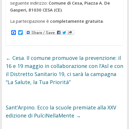
seguente indirizzo:
Comune di Cesa, Piazza A. De
Gasperi, 81030 CESA (CE)
.
La partecipazione è
completamente gratuita
.
F
T
a
w
c
i
e
t
b
t
o
e
←
Cesa. Il comune promuove la prevenzione: il
o
r
k
16 e 19 maggio in collaborazione con l’Asl e con
il Distretto Sanitario 19, ci sarà la campagna
“La Salute, la Tua Priorità”
Sant’Arpino. Ecco la scuole premiate alla XXV
edizione di PulciNellaMente
→