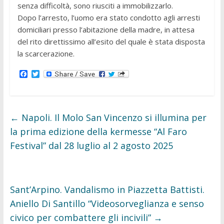
senza difficoltà, sono riusciti a immobilizzarlo.
Dopo l’arresto, l’uomo era stato condotto agli arresti
domiciliari presso l’abitazione della madre, in attesa
del rito direttissimo all’esito del quale è stata disposta
la scarcerazione.
F
T
a
w
c
i
e
t
b
t
o
e
←
Napoli. Il Molo San Vincenzo si illumina per
o
r
k
la prima edizione della kermesse “Al Faro
Festival” dal 28 luglio al 2 agosto 2025
Sant’Arpino. Vandalismo in Piazzetta Battisti.
Aniello Di Santillo “Videosorveglianza e senso
civico per combattere gli incivili”
→