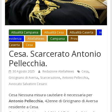
Attualità Campania
Attualità Cesa
Attualità Caserta
In
evidenza
AttellaNews
Campania
Prov.
Caserta
Cesa
Cesa. Scarcerato Antonio
Pellecchia.
,
30 Agosto 2025
Redazione AtellaNews
Cesa
,
,
,
Gricignano di Aversa
Scarcerazione
Antonio Pellecchia
Avvocato Salvatore Cesaro
Cesa Nessuna misura cautelare è necessaria per
Antonio Pellecchia
, 42enne di Gricignano di Aversa
residente a Cesa.