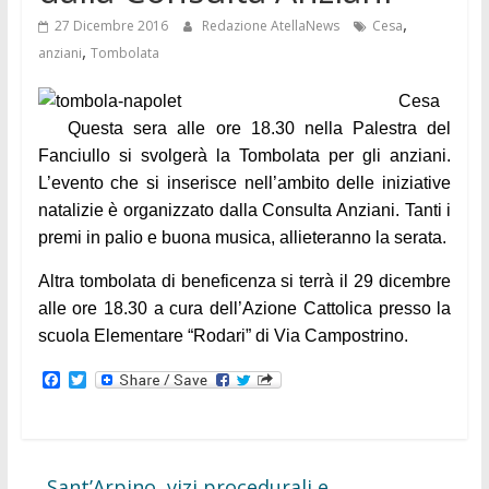
,
27 Dicembre 2016
Redazione AtellaNews
Cesa
,
anziani
Tombolata
Cesa
Questa sera alle ore 18.30 nella Palestra del
Fanciullo si svolgerà la Tombolata per gli anziani.
L’evento che si inserisce nell’ambito delle iniziative
natalizie è organizzato dalla Consulta Anziani. Tanti i
premi in palio e buona musica, allieteranno la serata.
Altra tombolata di beneficenza si terrà il 29 dicembre
alle ore 18.30 a cura dell’Azione Cattolica presso la
scuola Elementare “Rodari” di Via Campostrino.
F
T
a
w
c
i
e
t
b
t
o
e
o
r
←
Sant’Arpino, vizi procedurali e