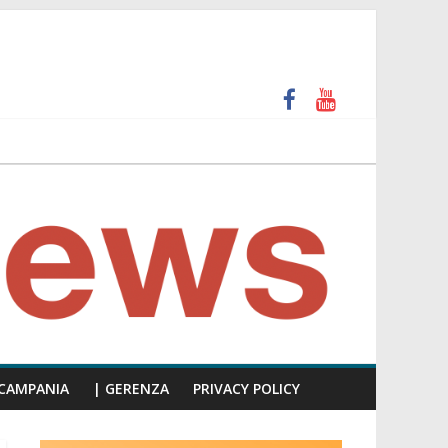
più facile scappare, siate presenti!”
a precisa ai cittadini che ce lo chiedono da tempo”
CAMPANIA
| GERENZA
PRIVACY POLICY