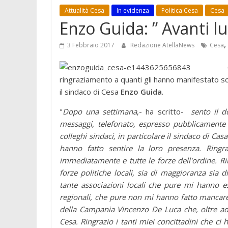
Attualità Cesa
In evidenza
Politica Cesa
Cesa
Enzo Guida: ” Avanti l
,
3 Febbraio 2017
Redazione AtellaNews
Cesa
ringraziamento a quanti gli hanno manifestato so
il sindaco di Cesa
Enzo Guida
.
"
Dopo una settimana
,- ha scritto-
sento il d
messaggi, telefonato, espresso pubblicamente
colleghi sindaci, in particolare il sindaco di Ca
hanno fatto sentire la loro presenza. Ringr
immediatamente e tutte le forze dell'ordine. Rin
forze politiche locali, sia di maggioranza sia 
tante associazioni locali che pure mi hanno esp
regionali, che pure non mi hanno fatto mancare 
della Campania Vincenzo De Luca che, oltre ad
Cesa. Ringrazio i tanti miei concittadini che ci