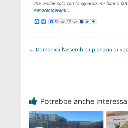
che, anche solo con lo sguardo, mi hanno fatto
#
andremoavanti
".
F
T
a
w
c
i
e
t
b
t
o
e
o
r
←
Domenica l’assemblea plenaria di Spe
k
Potrebbe anche interessar