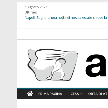
Salta
6 Agosto 2026
al
Ultimo:
contenuto
Napoli. Sogno di una notte di mezza estate chiude la 
Cesa. “Alberate sotto le Stelle”. Domenica tra musica, 
Calcio a 5. Nasce l’ASD Cesa
Succivo. Festival dello Sport, la “lezione di stile” del 
atellanews.it
Sant’Arpino. Sicurezza urbana: al via l’installazione 
PRIMA PAGINA |
CESA
ORTA DI AT