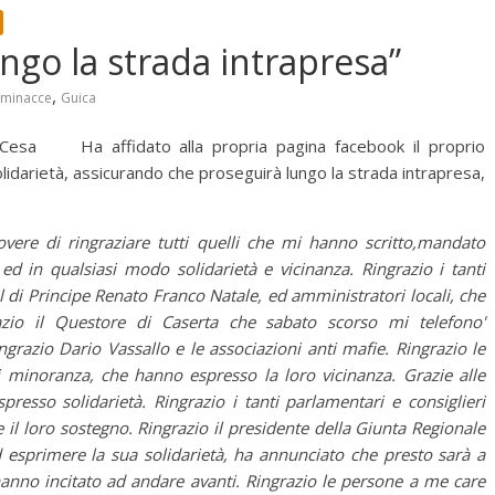
ungo la strada intrapresa”
,
minacce
Guica
Cesa Ha affidato alla propria pagina facebook il proprio
lidarietà, assicurando che proseguirà lungo la strada intrapresa,
overe di ringraziare tutti quelli che mi hanno scritto,mandato
 ed in qualsiasi modo s
olidarietà e vicinanza. Ringrazio i tanti
sal di Principe Renato Franco Natale, ed amministratori locali, che
azio il Questore di Caserta che sabato scorso mi telefono'
grazio Dario Vassallo e le associazioni anti mafie. Ringrazio le
di minoranza, che hanno espresso la loro vicinanza. Grazie alle
resso solidarietà. Ringrazio i tanti parlamentari e consiglieri
il loro sostegno. Ringrazio il presidente della Giunta Regionale
 esprimere la sua solidarietà, ha annunciato che presto sarà a
 hanno incitato ad andare avanti. Ringrazio le persone a me care