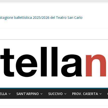
stagione ballettistica 2025/2026 del Teatro San Carlo
stelle e sapori tradizionali alla Località Arena
sindaco Papa e il messaggio ai giovani:”Nelle situazioni difficile, dove è 
delle prime telecamere di videosorveglianza. Belardo:”Diamo una rispost
ELLA
SANT’ARPINO
SUCCIVO
PROV. CASERTA