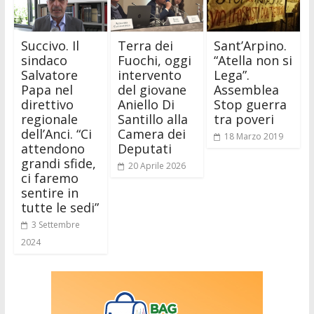
Succivo. Il
Terra dei
Sant’Arpino.
sindaco
Fuochi, oggi
“Atella non si
Salvatore
intervento
Lega”.
Papa nel
del giovane
Assemblea
direttivo
Aniello Di
Stop guerra
regionale
Santillo alla
tra poveri
dell’Anci. “Ci
Camera dei
18 Marzo 2019
attendono
Deputati
grandi sfide,
20 Aprile 2026
ci faremo
sentire in
tutte le sedi”
3 Settembre
2024