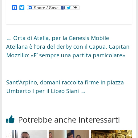
F
T
a
w
c
i
e
t
b
t
o
e
o
r
←
Orta di Atella, per la Genesis Mobile
k
Atellana è l’ora del derby con il Capua, Capitan
Mozzillo: «E’ sempre una partita particolare»
Sant’Arpino, domani raccolta firme in piazza
Umberto I per il Liceo Siani
→
Potrebbe anche interessarti