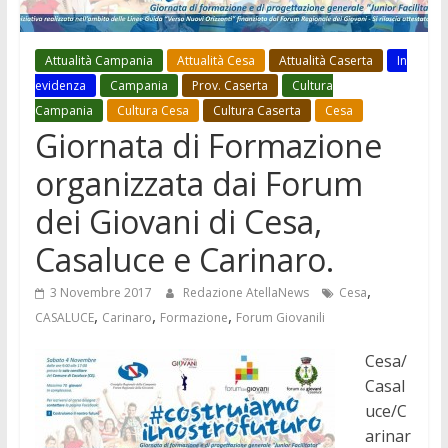
Attualità Campania
Attualità Cesa
Attualità Caserta
In
evidenza
Campania
Prov. Caserta
Cultura
Campania
Cultura Cesa
Cultura Caserta
Cesa
Giornata di Formazione
organizzata dai Forum
dei Giovani di Cesa,
Casaluce e Carinaro.
,
3 Novembre 2017
Redazione AtellaNews
Cesa
,
,
,
CASALUCE
Carinaro
Formazione
Forum Giovanili
Cesa/
Casal
uce/C
arinar