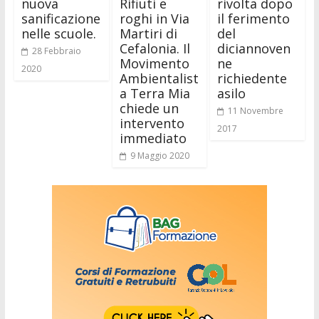
nuova
Rifiuti e
rivolta dopo
sanificazione
roghi in Via
il ferimento
nelle scuole.
Martiri di
del
Cefalonia. Il
diciannoven
28 Febbraio
Movimento
ne
2020
Ambientalist
richiedente
a Terra Mia
asilo
chiede un
11 Novembre
intervento
2017
immediato
9 Maggio 2020