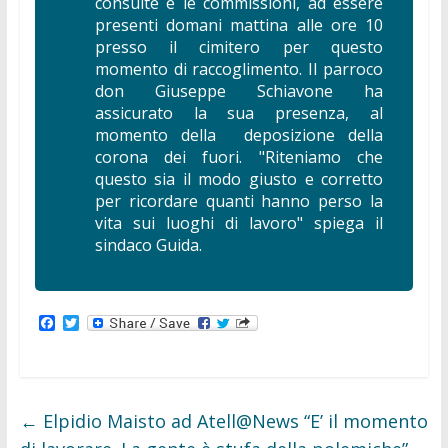
consulte e le commissioni, ad essere
presenti domani mattina alle ore 10
presso il cimitero per questo
momento di raccoglimento. Il parroco
don Giuseppe Schiavone ha
assicurato la sua presenza, al
momento della deposizione della
corona dei fuori. "Riteniamo che
questo sia il modo giusto e corretto
per ricordare quanti hanno perso la
vita sui luoghi di lavoro" spiega il
sindaco Guida.
F
T
a
w
c
i
e
t
b
t
o
e
o
r
←
Elpidio Maisto ad Atell@News “E’ il momento
k