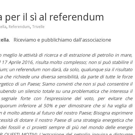
 per il sì al referendum
,
,
ella
Referendum
Trivelle
tella.
Riceviamo e pubblichiamo dall'associazione
 o meglio le attività di ricerca e di estrazione di petrolio in mare,
7 Aprile 2016, risulta molto complesso; non si può stabilire il
dum; un referendum non darà, da solo, qualunque sia il risultato
 che richiede una diversa sensibilità, da parte di tutte le forze
ergetico di un Paese; Siamo convinti che non si può consentire il
endo un silenzio totale su una problematica che interessa il
egnale forte con l’espressione del voto, per evitare che
 quorum inferiore al 50% e per dimostrare che si ha voglia di
on è molto attenta al futuro del nostro Paese; Bisogna esprimere
cessità di dotare il nostro Paese di una strategia energetica che
dei fossili e ci proietti sempre di più nel mondo delle energie
QUESTI MOTIVI: L’estrazione del petrolio inquina e distrugge