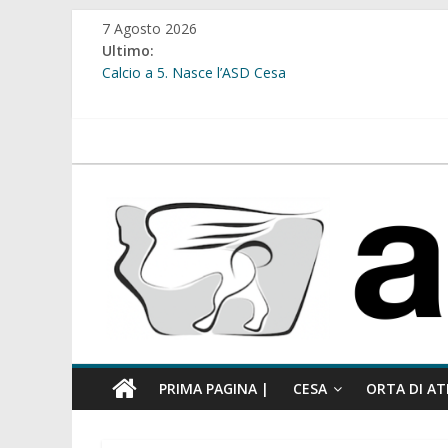
Salta
7 Agosto 2026
al
Ultimo:
contenuto
Calcio a 5. Nasce l’ASD Cesa
Cesa. Lavori in via Diaz: il Tribunale di Napoli Nord dà
Cesa. Al via le iscrizioni per i “Centri Estivi 2026” dedic
Sant’Arpino. Consiglio comunale del 29 luglio, il gruppo
atellanews.it
comunale”
Cesa. “Alberate sotto le Stelle”. Domenica tra musica, 
PRIMA PAGINA |
CESA
ORTA DI AT