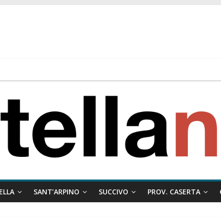
 ragione al Comune e rigetta il ricorso del privato.
ati ai minori
 misto:”La verità dei fatti, le bugie hanno le gambe corte. Altro che pres
stelle e sapori tradizionali alla Località Arena
ELLA
SANT’ARPINO
SUCCIVO
PROV. CASERTA