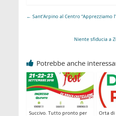
e
t
b
t
o
e
o
r
←
Sant’Arpino al Centro “Apprezziamo l’a
k
Niente sfiducia a 
Potrebbe anche interessar
Succivo. Tutto pronto per
Orta di 