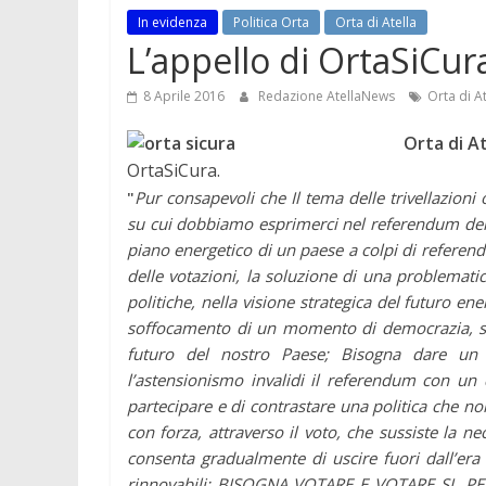
In evidenza
Politica Orta
Orta di Atella
L’appello di OrtaSiCura
8 Aprile 2016
Redazione AtellaNews
Orta di At
Orta di A
OrtaSiCura.
"
Pur consapevoli che
Il tema delle trivellazioni
su cui dobbiamo esprimerci nel referendum del 1
piano energetico di un paese a colpi di referen
delle votazioni, la soluzione di una problematica
politiche, nella visione strategica del futuro en
soffocamento di un momento di democrazia, sub
futuro del nostro Paese; Bisogna dare un s
l’astensionismo invalidi il referendum con un
partecipare e di contrastare una politica che n
con forza, attraverso il voto, che sussiste la ne
consenta gradualmente di uscire fuori dall’era 
rinnovabili; BISOGNA VOTARE E VOTARE SI PER 