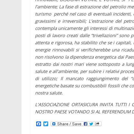
l’ambiente; La fase di estrazione del petrolio mett
turismo perché nel caso di eventuali incidenti
gravissimi e irreversibili; L’estrazione del pet
contempla unicamente gli interessi di multinazion
posti di lavoro creati dalle “trivellazioni” sono 
attenta e rigorosa, ha stabilito che se i capitali,
energie rinnovabili si verificherebbe una ricadu
non risolvono la dipendenza energetica dai Paesi 
estratto dai nostri mari viene sottoposto a lung
salute e all’ambiente, per subire i relativi proce
di utilizzo; Il mancato raggiungimento del “q
energetiche basate su combustibili fossili che co
nostra salute.
L’ASSOCIAZIONE ORTASICURA INVITA TUTTI I
NOSTRO PAESE VOTANDO SI AL REFERENDUM DE
F
T
a
w
c
i