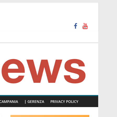
unti insulti sessisti, parla il video del consiglio
CAMPANIA
| GERENZA
PRIVACY POLICY