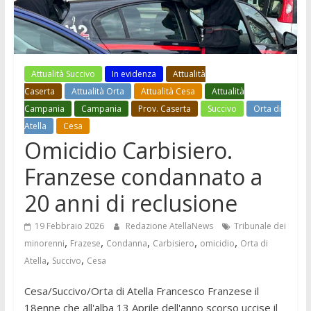
Attualità Succivo
In evidenza
Attualità
Caserta
Attualità Orta
Attualità Cesa
Attualità
Campania
Campania
Prov. Caserta
Succivo
Orta di
Atella
Cesa
Omicidio Carbisiero.
Franzese condannato a
20 anni di reclusione
19 Febbraio 2026
Redazione AtellaNews
Tribunale dei
,
,
,
,
,
minorenni
Frazese
Condanna
Carbisiero
omicidio
Orta di
,
,
Atella
Succivo
Cesa
Cesa/Succivo/Orta di Atella Francesco Franzese il
18enne che all'alba 13 Aprile dell'anno scorso uccise il