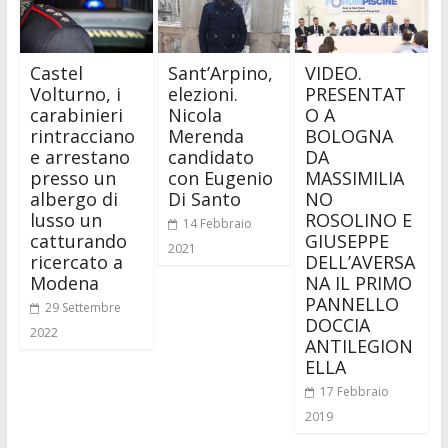
Castel
Sant’Arpino,
VIDEO.
Volturno, i
elezioni.
PRESENTAT
carabinieri
Nicola
O A
rintracciano
Merenda
BOLOGNA
e arrestano
candidato
DA
presso un
con Eugenio
MASSIMILIA
albergo di
Di Santo
NO
lusso un
ROSOLINO E
14 Febbraio
catturando
GIUSEPPE
2021
ricercato a
DELL’AVERSA
Modena
NA IL PRIMO
PANNELLO
29 Settembre
DOCCIA
2022
ANTILEGION
ELLA
17 Febbraio
2019