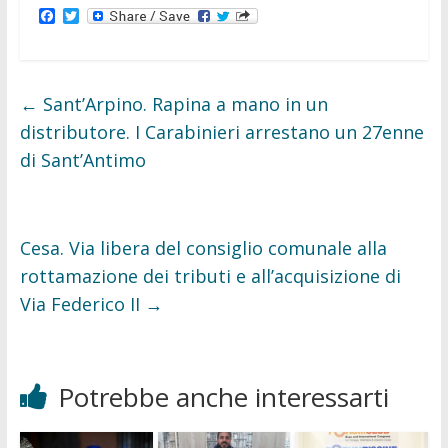
F
T
a
w
c
i
e
t
b
t
o
e
←
Sant’Arpino. Rapina a mano in un
o
r
k
distributore. I Carabinieri arrestano un 27enne
di Sant’Antimo
Cesa. Via libera del consiglio comunale alla
rottamazione dei tributi e all’acquisizione di
Via Federico II
→
Potrebbe anche interessarti