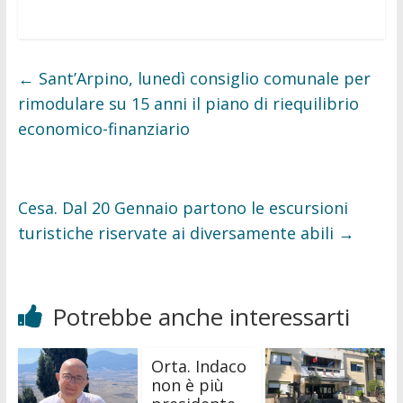
a
w
c
i
e
t
b
t
o
e
o
r
←
Sant’Arpino, lunedì consiglio comunale per
k
rimodulare su 15 anni il piano di riequilibrio
economico-finanziario
Cesa. Dal 20 Gennaio partono le escursioni
turistiche riservate ai diversamente abili
→
Potrebbe anche interessarti
Orta. Indaco
non è più