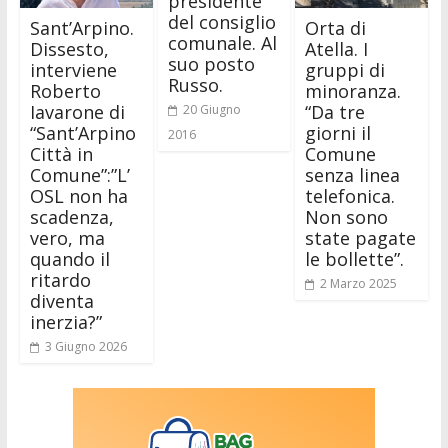
presidente
del consiglio
Sant’Arpino.
Orta di
comunale. Al
Dissesto,
Atella. I
suo posto
interviene
gruppi di
Russo.
Roberto
minoranza.
Iavarone di
“Da tre
20 Giugno
“Sant’Arpino
giorni il
2016
Città in
Comune
Comune”:”L’
senza linea
OSL non ha
telefonica.
scadenza,
Non sono
vero, ma
state pagate
quando il
le bollette”.
ritardo
2 Marzo 2025
diventa
inerzia?”
3 Giugno 2026