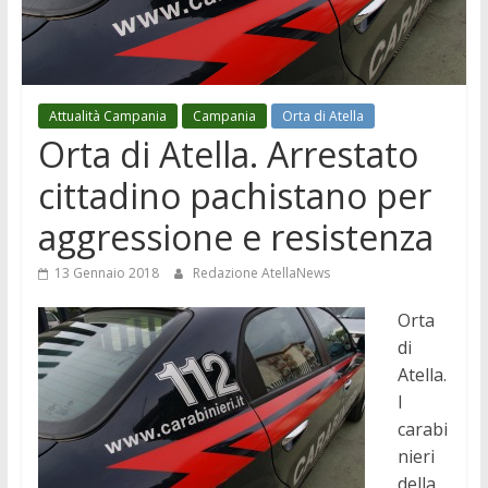
Attualità Campania
Campania
Orta di Atella
Orta di Atella. Arrestato
cittadino pachistano per
aggressione e resistenza
13 Gennaio 2018
Redazione AtellaNews
Orta
di
Atella.
I
carabi
nieri
della