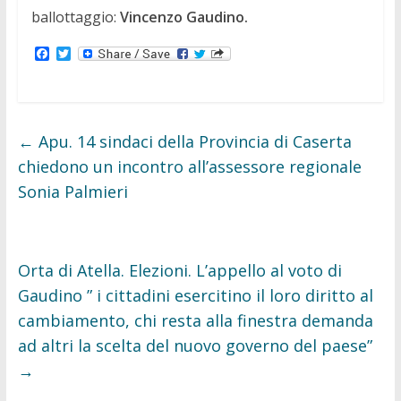
ballottaggio:
Vincenzo Gaudino.
F
T
a
w
c
i
e
t
b
t
o
e
o
r
←
Apu. 14 sindaci della Provincia di Caserta
k
chiedono un incontro all’assessore regionale
Sonia Palmieri
Orta di Atella. Elezioni. L’appello al voto di
Gaudino ” i cittadini esercitino il loro diritto al
cambiamento, chi resta alla finestra demanda
ad altri la scelta del nuovo governo del paese”
→