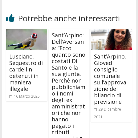
Potrebbe anche interessarti
Sant’Arpino:
Dell’Aversan
a: “Ecco
quanto sono
Lusciano.
Sant’Arpino.
costati Di
Sequestro di
Giovedì
Santo e la
cardellini
consiglio
sua giunta.
detenuti in
comunale
Perché non
maniera
sull’approva
pubblichiam
illegale
zione del
o i nomi
bilancio di
16 Marzo 2025
degli ex
previsione
amministrat
29 Dicembre
ori che non
2021
hanno
pagato i
tributi