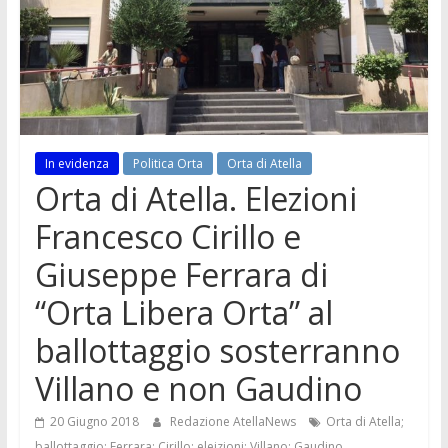
In evidenza
Politica Orta
Orta di Atella
Orta di Atella. Elezioni
Francesco Cirillo e
Giuseppe Ferrara di
“Orta Libera Orta” al
ballottaggio sosterranno
Villano e non Gaudino
20 Giugno 2018
Redazione AtellaNews
Orta di Atella;
ballottaggio; Ferrara; Cirillo; eleizioni; Villano; Gaudino