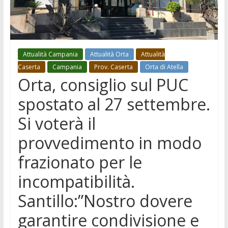
Attualità Campania
Attualità Orta
Attualità
Caserta
Campania
Prov. Caserta
Orta di Atella
Orta, consiglio sul PUC
spostato al 27 settembre.
Si voterà il
provvedimento in modo
frazionato per le
incompatibilità.
Santillo:”Nostro dovere
garantire condivisione e