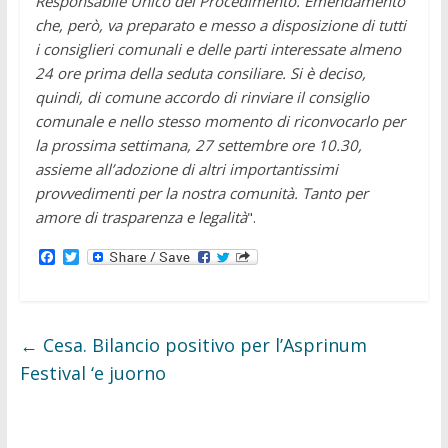
Responsabile Unico del Procedimento. Emendamento
che, però, va preparato e messo a disposizione di tutti
i consiglieri comunali e delle parti interessate almeno
24 ore prima della seduta consiliare. Si è deciso,
quindi, di comune accordo di rinviare il consiglio
comunale e nello stesso momento di riconvocarlo per
la prossima settimana, 27 settembre ore 10.30,
assieme all’adozione di altri importantissimi
provvedimenti per la nostra comunità. Tanto per
amore di trasparenza e legalità
".
F
T
a
w
c
i
e
t
b
t
o
e
←
Cesa. Bilancio positivo per l’Asprinum
o
r
k
Festival ‘e juorno