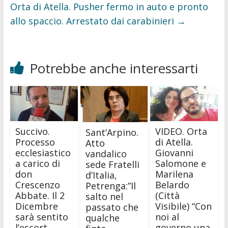
Orta di Atella. Pusher fermo in auto e pronto
allo spaccio. Arrestato dai carabinieri
→
Potrebbe anche interessarti
Succivo.
VIDEO. Orta
Sant’Arpino.
Processo
di Atella.
Atto
ecclesiastico
Giovanni
vandalico
a carico di
Salomone e
sede Fratelli
don
Marilena
d’Italia,
Crescenzo
Belardo
Petrenga:”Il
Abbate. Il 2
(Città
salto nel
Dicembre
Visibile) “Con
passato che
sarà sentito
noi al
qualche
l’escort
governo una