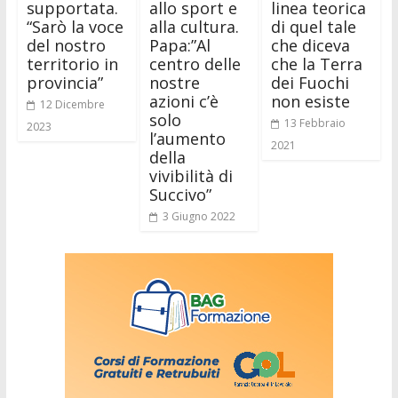
supportata.
allo sport e
linea teorica
“Sarò la voce
alla cultura.
di quel tale
del nostro
Papa:”Al
che diceva
territorio in
centro delle
che la Terra
provincia”
nostre
dei Fuochi
azioni c’è
non esiste
12 Dicembre
solo
13 Febbraio
2023
l’aumento
2021
della
vivibilità di
Succivo”
3 Giugno 2022