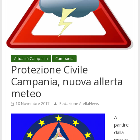
Attualità Campania
Campania
Protezione Civile
Campania, nuova allerta
meteo
10 Novembre 2017
Redazione AtellaNews
A
partire
dalla
mezza