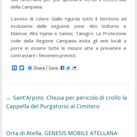
della Campania.
L’avviso di colore Giallo rigurda tutto il territorio ad
esclusione delle seguenti zone: Alto Volturno e
Matese; Alta Irpinia e Sannio; Tanagro. La Protezione
civile della Regione Campania invita gli enti locali a
porre in essere tutte le misure atte a prevenire e
contrastare i fenomeni previsti.
F
T
a
w
c
i
e
t
b
t
o
e
o
r
←
Sant’Arpino. Chiusa per pericolo di crollo la
k
Cappella del Purgatorio al Cimitero
Orta di Atella, GENESIS MOBILE ATELLANA-