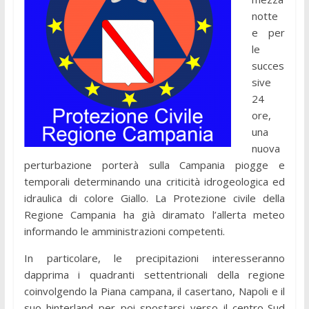
notte
e per
le
succes
sive
24
ore,
una
nuova
perturbazione porterà sulla Campania piogge e
temporali determinando una criticità idrogeologica ed
idraulica di colore Giallo. La Protezione civile della
Regione Campania ha già diramato l’allerta meteo
informando le amministrazioni competenti.
In particolare, le precipitazioni interesseranno
dapprima i quadranti settentrionali della regione
coinvolgendo la Piana campana, il casertano, Napoli e il
suo hinterland per poi spostarsi verso il centro-Sud