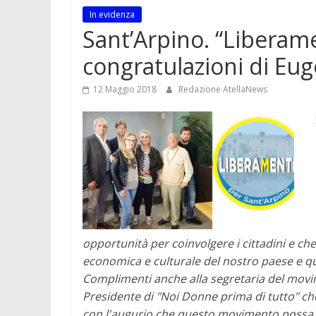
In evidenza
Sant’Arpino. “Liberame
congratulazioni di Eug
12 Maggio 2018
Redazione AtellaNews
opportunità per coinvolgere i cittadini e che s
economica e culturale del nostro paese e q
Complimenti anche alla segretaria del mov
Presidente di "Noi Donne prima di tutto" ch
con l'augurio che questo movimento possa 