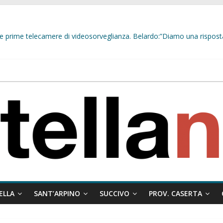
delle prime telecamere di videosorveglianza. Belardo:”Diamo una rispost
 misto:”La verità dei fatti, le bugie hanno le gambe corte. Altro che pres
stelle e sapori tradizionali alla Località Arena
indaco Papa e il messaggio ai giovani:”Nelle situazioni difficili, dove è p
ELLA
SANT’ARPINO
SUCCIVO
PROV. CASERTA