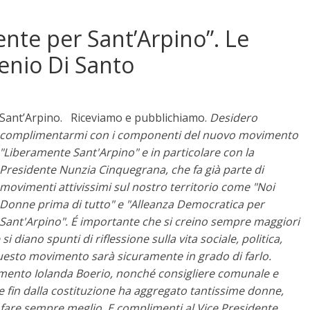
nte per Sant’Arpino”. Le
enio Di Santo
Sant’Arpino. Riceviamo e pubblichiamo.
Desidero
complimentarmi con i componenti del nuovo movimento
"Liberamente Sant'Arpino" e in particolare con la
Presidente Nunzia Cinquegrana, che fa già parte di
movimenti attivissimi sul nostro territorio come "Noi
Donne prima di tutto" e "Alleanza Democratica per
Sant'Arpino".
É importante che si creino sempre maggiori
i diano spunti di riflessione sulla vita sociale, politica,
uesto movimento sarà sicuramente in grado di farlo.
imento Iolanda Boerio, nonché consigliere comunale e
e fin dalla costituzione ha aggregato tantissime donne,
fare sempre meglio.
E complimenti al Vice Presidente