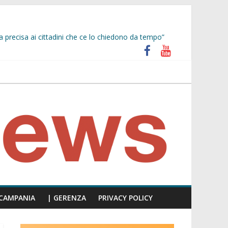
a precisa ai cittadini che ce lo chiedono da tempo”
unti insulti sessisti, parla il video del consiglio
iù facile scappare, siate presenti!”
CAMPANIA
| GERENZA
PRIVACY POLICY