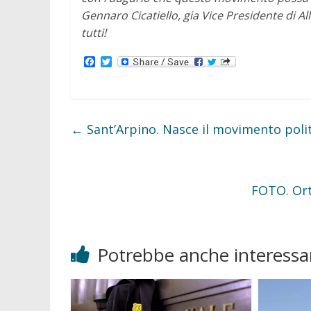
Gennaro Cicatiello, gia Vice Presidente di 
tutti!
F
T
a
w
c
i
e
t
b
t
o
e
o
r
←
Sant’Arpino. Nasce il movimento poli
k
FOTO. Orta
Potrebbe anche interessar