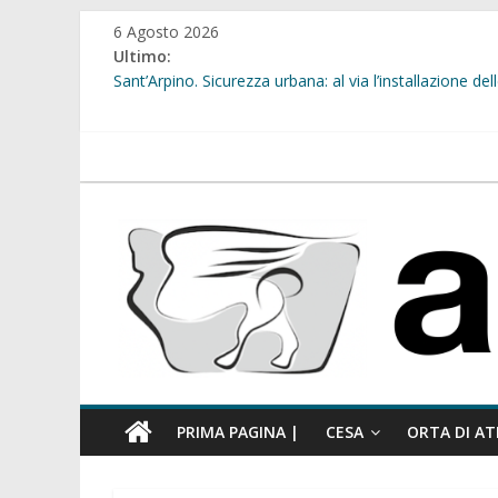
Salta
6 Agosto 2026
al
Ultimo:
contenuto
Sant’Arpino. Sicurezza urbana: al via l’installazione 
Sant’Arpino. Consiglio comunale del 29 luglio, il gruppo
comunale”
Cesa. “Alberate sotto le Stelle”. Domenica tra musica, 
atellanews.it
Calcio a 5. Nasce l’ASD Cesa
Succivo. Festival dello Sport, la “lezione di stile” del s
PRIMA PAGINA |
CESA
ORTA DI AT