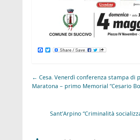
F
T
a
w
c
i
e
t
b
t
o
e
←
Cesa. Venerdì conferenza stampa di p
o
r
k
Maratona – primo Memorial “Cesario Bo
Sant’Arpino “Criminalità socializ