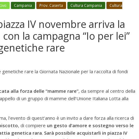
civo
Campania
Prov. Caserta
Cultura Campania
Cultura
iazza IV novembre arriva la
n con la campagna “Io per lei”
 genetiche rare
e genetiche rare la Giornata Nazionale per la raccolta di fondi
cata alla forza delle “mamme rare”
, da sempre al centro della
’appello di un gruppo di mamme dell’Unione Italiana Lotta alla
, l'evento di quest'anno è un invito a dare forza alla ricerca di
 biscotto
, di compiere
un gesto d’amore e sostegno verso le
ttia genetica rara
.
Sarà possibile acquistarli in piazza IV