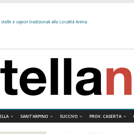
stelle e sapori tradizionali alla Località Arena
L’opposizione tocca il fondo: il gruppo misto si fa scudo dei prepotenti
 ragione al Comune e rigetta il ricorso del privato.
ati ai minori
 misto:”La verità dei fatti, le bugie hanno le gambe corte. Altro che pres
ELLA
SANT’ARPINO
SUCCIVO
PROV. CASERTA