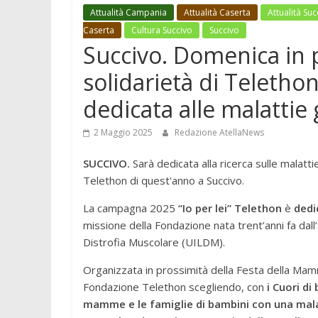
Attualità Campania
Attualità Caserta
Attualità Suc
Caserta
Cultura Succivo
Succivo
Succivo. Domenica in p
solidarietà di Teletho
dedicata alle malattie
2 Maggio 2025
Redazione AtellaNews
SUCCIVO.
Sarà dedicata alla ricerca sulle malatti
Telethon di quest'anno a Succivo.
La campagna 2025
“Io per lei” Telethon
è
dedi
missione della Fondazione nata trent’anni fa dall
Distrofia Muscolare (UILDM).
Organizzata in prossimità della Festa della Mamma
Fondazione Telethon scegliendo, con
i Cuori di
mamme e le famiglie di bambini con una mala