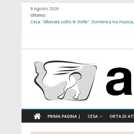
Salta
8 Agosto 2026
al
Ultimo:
contenuto
Cesa. “Alberate sotto le Stelle”. Domenica tra musica, 
Sant’Arpino. Offese sessiste, la Maggioranza replica: “
Cesa. Lavori in via Diaz: il Tribunale di Napoli Nord dà
Cesa. Al via le iscrizioni per i “Centri Estivi 2026” dedic
atellanews.it
Sant’Arpino. Consiglio comunale del 29 luglio, il gruppo
comunale”
PRIMA PAGINA |
CESA
ORTA DI AT