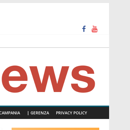
 e calpesta la dignità del consiglio”
unti insulti sessisti, parla il video del consiglio
CAMPANIA
| GERENZA
PRIVACY POLICY