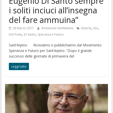
Eugenio Di Santo sempre
i soliti inciuci all’insegna
del fare ammuina”
,
,
28 Marzo 2017
Redazione AtellaNews
Velardi
Ato
,
,
Del Prete
Di Santo
Speranza e Futuro
Sant’Arpino Riceviamo e pubblichiamo dal Movimento
Speranza e Futuro per Sant’Arpino. “Dopo il grande
successo delle giornate di primavera del
Leggi tutto