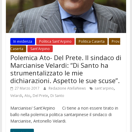
In evidenza
Politica Sant'Arpino
Politica Caserta
Prov.
Caserta
Sant'Arpino
Polemica Ato- Del Prete. Il sindaco di
Marcianise Velardi: “Di Santo ha
strumentalizzato le mie
dichiarazioni. Aspetto le sue scuse”.
,
27 Marzo 2017
Redazione AtellaNews
sant'arpino
,
,
,
Velardi
Ato
Del Prete
Di Santo
Marcianise/ Sant’Arpino Ci tiene a non essere tirato in
ballo nella polemica politica santarpinese il sindaco di
Marcianise, Antonello Velardi.