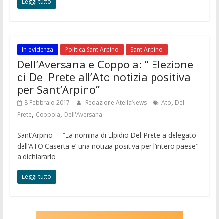
Leggi tutto
In evidenza
Politica Sant'Arpino
Sant'Arpino
Dell’Aversana e Coppola: ” Elezione
di Del Prete all’Ato notizia positiva
per Sant’Arpino”
,
8 Febbraio 2017
Redazione AtellaNews
Ato
Del
,
,
Prete
Coppola
Dell'Aversana
Sant’Arpino “La nomina di Elpidio Del Prete a delegato
dell’ATO Caserta e’ una notizia positiva per l’intero paese”
a dichiararlo
Leggi tutto