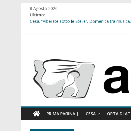
Salta
8 Agosto 2026
al
Ultimo:
contenuto
Cesa. “Alberate sotto le Stelle”. Domenica tra musica, 
Sant’Arpino. Offese sessiste, la Maggioranza replica: “
Cesa. Lavori in via Diaz: il Tribunale di Napoli Nord dà
Cesa. Al via le iscrizioni per i “Centri Estivi 2026” dedic
atellanews.it
Sant’Arpino. Consiglio comunale del 29 luglio, il gruppo
comunale”
PRIMA PAGINA |
CESA
ORTA DI AT