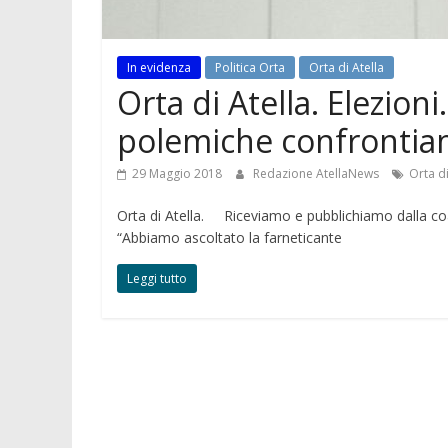
In evidenza
Politica Orta
Orta di Atella
Orta di Atella. Elezioni
polemiche confrontiamo
29 Maggio 2018
Redazione AtellaNews
Orta di
Orta di Atella. Riceviamo e pubblichiamo dalla coa
“Abbiamo ascoltato la farneticante
Leggi tutto