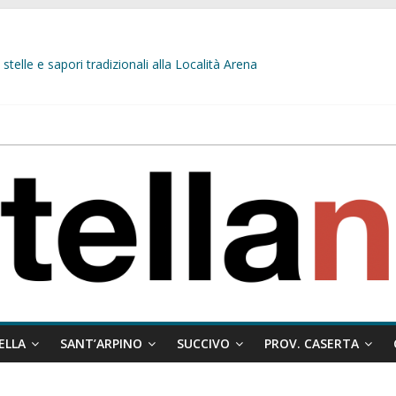
stelle e sapori tradizionali alla Località Arena
L’opposizione tocca il fondo: il gruppo misto si fa scudo dei prepotenti
 ragione al Comune e rigetta il ricorso del privato.
ati ai minori
 misto:”La verità dei fatti, le bugie hanno le gambe corte. Altro che pres
ELLA
SANT’ARPINO
SUCCIVO
PROV. CASERTA