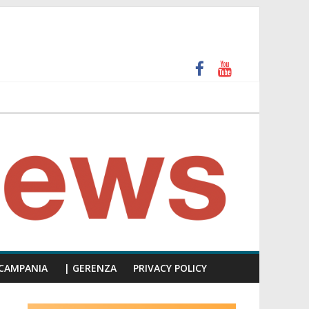
 e calpesta la dignità del consiglio”
unti insulti sessisti, parla il video del consiglio
CAMPANIA
| GERENZA
PRIVACY POLICY