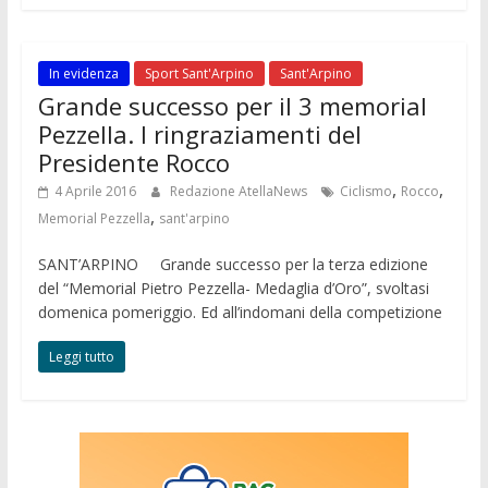
In evidenza
Sport Sant'Arpino
Sant'Arpino
Grande successo per il 3 memorial
Pezzella. I ringraziamenti del
Presidente Rocco
,
,
4 Aprile 2016
Redazione AtellaNews
Ciclismo
Rocco
,
Memorial Pezzella
sant'arpino
SANT’ARPINO Grande successo per la terza edizione
del “Memorial Pietro Pezzella- Medaglia d’Oro”, svoltasi
domenica pomeriggio. Ed all’indomani della competizione
Leggi tutto