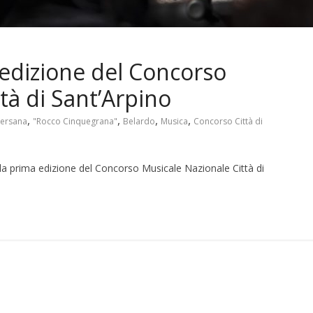
 edizione del Concorso
tà di Sant’Arpino
,
,
,
,
versana
"Rocco Cinquegrana"
Belardo
Musica
Concorso Città di
lla prima edizione del Concorso Musicale Nazionale Città di