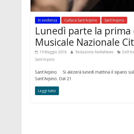
In evidenza
Cultura Sant'Arpino
Sant'Arpino
Lunedì parte la prima
Musicale Nazionale Cit
19 Maggio 2018
Redazione AtellaNews
Dell'A
Sant'Arpino
Sant’Arpino Si alezerà lunedì mattina il sipario su
Sant’Arpino. Dal 21
Leggi tutto