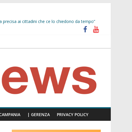
a precisa ai cittadini che ce lo chiedono da tempo”
unti insulti sessisti, parla il video del consiglio
iù facile scappare, siate presenti!”
CAMPANIA
| GERENZA
PRIVACY POLICY