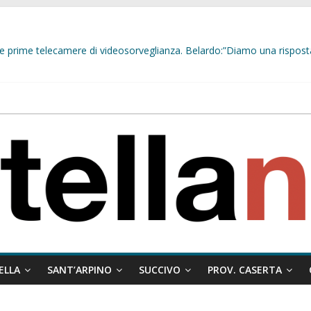
delle prime telecamere di videosorveglianza. Belardo:”Diamo una rispost
 misto:”La verità dei fatti, le bugie hanno le gambe corte. Altro che pres
stelle e sapori tradizionali alla Località Arena
indaco Papa e il messaggio ai giovani:”Nelle situazioni difficili, dove è p
ELLA
SANT’ARPINO
SUCCIVO
PROV. CASERTA