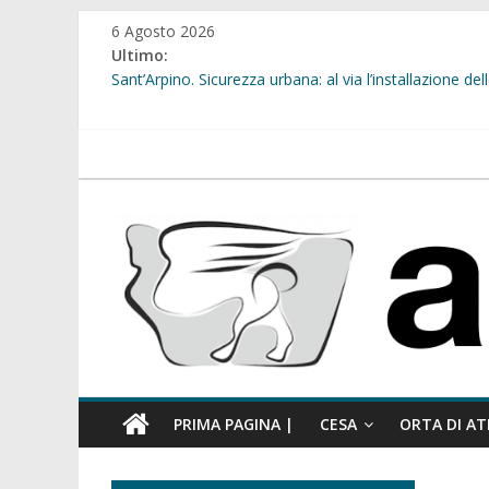
Salta
6 Agosto 2026
al
Ultimo:
contenuto
Sant’Arpino. Sicurezza urbana: al via l’installazione 
Sant’Arpino. Consiglio comunale del 29 luglio, il gruppo
comunale”
Cesa. “Alberate sotto le Stelle”. Domenica tra musica, 
atellanews.it
Calcio a 5. Nasce l’ASD Cesa
Succivo. Festival dello Sport, la “lezione di stile” del s
PRIMA PAGINA |
CESA
ORTA DI AT