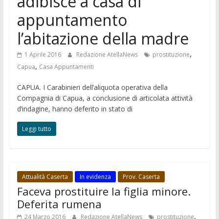
adibisce a casa di
appuntamento
l’abitazione della madre
,
1 Aprile 2016
Redazione AtellaNews
prostituzione
,
Capua
Casa Appuntamenti
CAPUA. I Carabinieri dell’aliquota operativa della
Compagnia di Capua, a conclusione di articolata attività
d’indagine, hanno deferito in stato di
Leggi tutto
Attualità Caserta
In evidenza
Prov. Caserta
Faceva prostituire la figlia minore.
Deferita rumena
,
24 Marzo 2016
Redazione AtellaNews
prostituzione