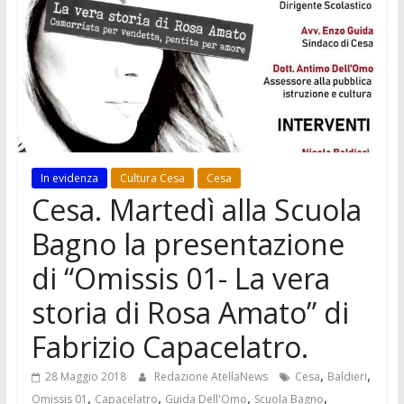
In evidenza
Cultura Cesa
Cesa
Cesa. Martedì alla Scuola
Bagno la presentazione
di “Omissis 01- La vera
storia di Rosa Amato” di
Fabrizio Capacelatro.
,
,
28 Maggio 2018
Redazione AtellaNews
Cesa
Baldieri
,
,
,
,
Omissis 01
Capacelatro
Guida Dell'Omo
Scuola Bagno