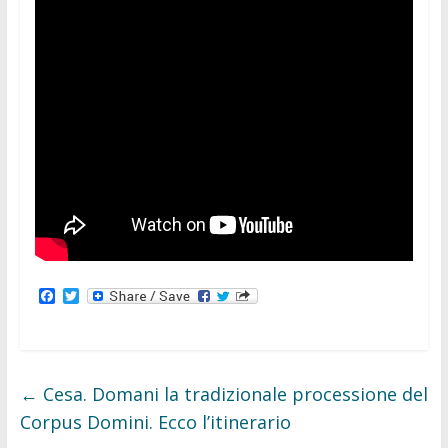
F
T
a
w
c
i
e
t
b
t
o
e
o
r
←
Cesa. Domani la tradizionale processione del
k
Corpus Domini. Ecco l’itinerario