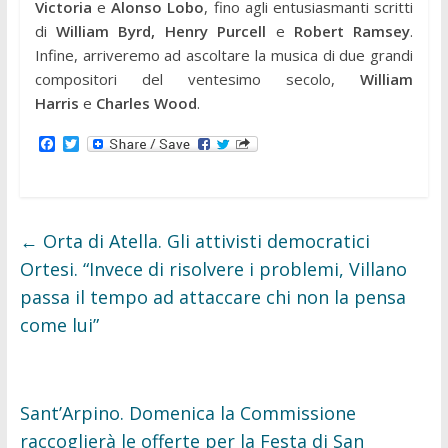
Victoria
e
Alonso Lobo
, fino agli entusiasmanti scritti
di
William Byrd, Henry Purcell
e
Robert Ramsey
.
Infine, arriveremo ad ascoltare la musica di due grandi
compositori del ventesimo secolo,
William
Harris
e
Charles Wood
.
F
T
a
w
c
i
e
t
b
t
o
e
o
r
←
Orta di Atella. Gli attivisti democratici
k
Ortesi. “Invece di risolvere i problemi, Villano
passa il tempo ad attaccare chi non la pensa
come lui”
Sant’Arpino. Domenica la Commissione
raccoglierà le offerte per la Festa di San