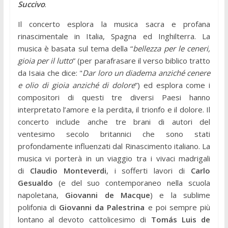
Succivo
.
Il concerto esplora la musica sacra e profana
rinascimentale in Italia, Spagna ed Inghilterra. La
musica è basata sul tema della “
bellezza per le ceneri,
gioia per il lutto
” (per parafrasare il verso biblico tratto
da Isaia che dice: "
Dar loro un diadema anziché cenere
e olio di gioia anziché di dolore
”) ed esplora come i
compositori di questi tre diversi Paesi hanno
interpretato l’amore e la perdita, il trionfo e il dolore. Il
concerto include anche tre brani di autori del
ventesimo secolo britannici che sono stati
profondamente influenzati dal Rinascimento italiano. La
musica vi porterà in un viaggio tra i vivaci madrigali
di
Claudio Monteverdi
, i sofferti lavori di
Carlo
Gesualdo
(e del suo contemporaneo nella scuola
napoletana,
Giovanni de Macque
) e la sublime
polifonia di
Giovanni da Palestrina
e poi sempre più
lontano al devoto cattolicesimo di
Tomás Luis de