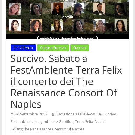
In evidenza
Cultura Succivo
Succivo
Succivo. Sabato a
FestAmbiente Terra Felix
il concerto dei The
Renaissance Consort Of
Naples
24 Settembre 2019
Redazione AtellaNews
Succivo;
Festambiente; Legambiente Geofilos; Terra Felix; Daniel
Collins;The Renaissance Consort Of Naples