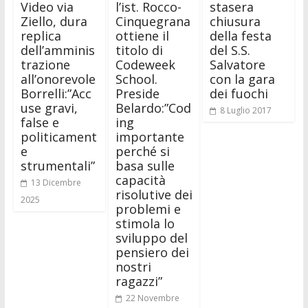
Video via
l’ist. Rocco-
stasera
Ziello, dura
Cinquegrana
chiusura
replica
ottiene il
della festa
dell’amminis
titolo di
del S.S.
trazione
Codeweek
Salvatore
all’onorevole
School.
con la gara
Borrelli:”Acc
Preside
dei fuochi
use gravi,
Belardo:”Cod
8 Luglio 2017
false e
ing
politicament
importante
e
perché si
strumentali”
basa sulle
capacità
13 Dicembre
risolutive dei
2025
problemi e
stimola lo
sviluppo del
pensiero dei
nostri
ragazzi”
22 Novembre