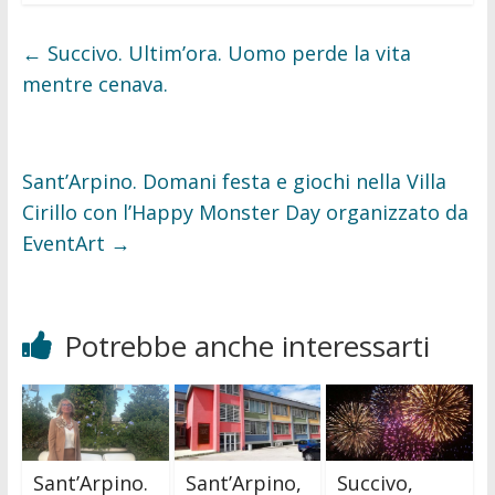
e
t
b
t
o
e
←
Succivo. Ultim’ora. Uomo perde la vita
o
r
k
mentre cenava.
Sant’Arpino. Domani festa e giochi nella Villa
Cirillo con l’Happy Monster Day organizzato da
EventArt
→
Potrebbe anche interessarti
Sant’Arpino.
Sant’Arpino,
Succivo,