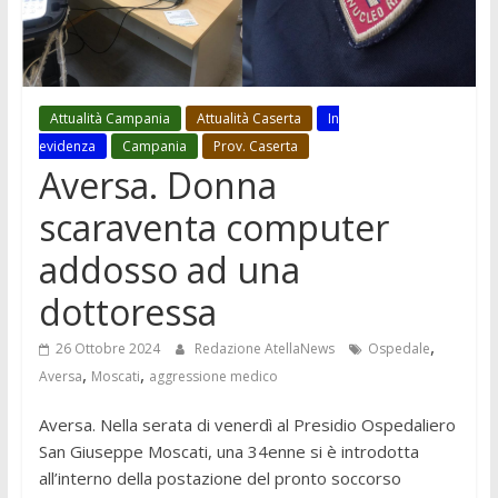
Attualità Campania
Attualità Caserta
In
evidenza
Campania
Prov. Caserta
Aversa. Donna
scaraventa computer
addosso ad una
dottoressa
,
26 Ottobre 2024
Redazione AtellaNews
Ospedale
,
,
Aversa
Moscati
aggressione medico
Aversa. Nella serata di venerdì al Presidio Ospedaliero
San Giuseppe Moscati, una 34enne si è introdotta
all’interno della postazione del pronto soccorso