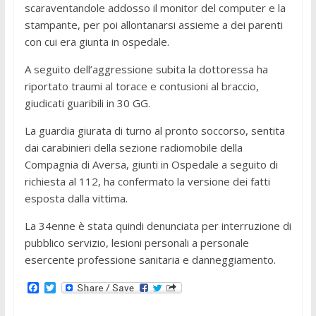
scaraventandole addosso il monitor del computer e la
stampante, per poi allontanarsi assieme a dei parenti
con cui era giunta in ospedale.
A seguito dell’aggressione subita la dottoressa ha
riportato traumi al torace e contusioni al braccio,
giudicati guaribili in 30 GG.
La guardia giurata di turno al pronto soccorso, sentita
dai carabinieri della sezione radiomobile della
Compagnia di Aversa, giunti in Ospedale a seguito di
richiesta al 112, ha confermato la versione dei fatti
esposta dalla vittima.
La 34enne è stata quindi denunciata per interruzione di
pubblico servizio, lesioni personali a personale
esercente professione sanitaria e danneggiamento.
F
T
a
w
c
i