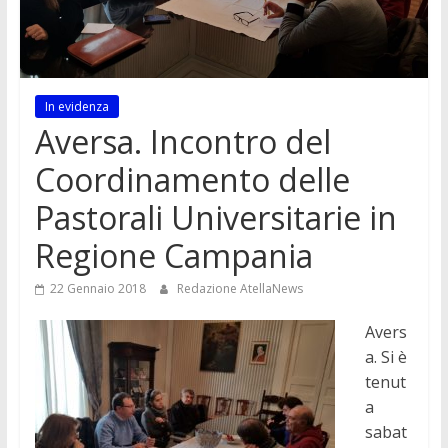
In evidenza
Aversa. Incontro del
Coordinamento delle
Pastorali Universitarie in
Regione Campania
22 Gennaio 2018
Redazione AtellaNews
Avers
a. Si è
tenut
a
sabat