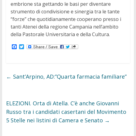
embrione sta gettando le basi per diventare
strumento di condivisione e sinergia tra le tante
“forze” che quotidianamente cooperano presso i
tanti Atenei della regione Campania nell’ambito
della Pastorale Universitaria e della Cultura.
F
T
a
w
c
i
e
t
b
t
o
e
o
r
←
Sant’Arpino, AD:”Quarta farmacia familiare”
k
ELEZIONI. Orta di Atella. C’è anche Giovanni
Russo tra i candidati casertani del Movimento
5 Stelle nei listini di Camera e Senato
→