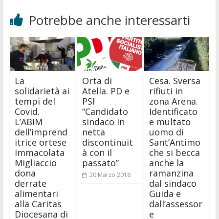
Potrebbe anche interessarti
La
Orta di
Cesa. Sversa
solidarietà ai
Atella. PD e
rifiuti in
tempi del
PSI
zona Arena.
Covid.
“Candidato
Identificato
L’ABIM
sindaco in
e multato
dell’imprend
netta
uomo di
itrice ortese
discontinuit
Sant’Antimo
Immacolata
à con il
che si becca
Migliaccio
passato”
anche la
dona
ramanzina
20 Marzo 2018
derrate
dal sindaco
alimentari
Guida e
alla Caritas
dall’assessor
Diocesana di
e