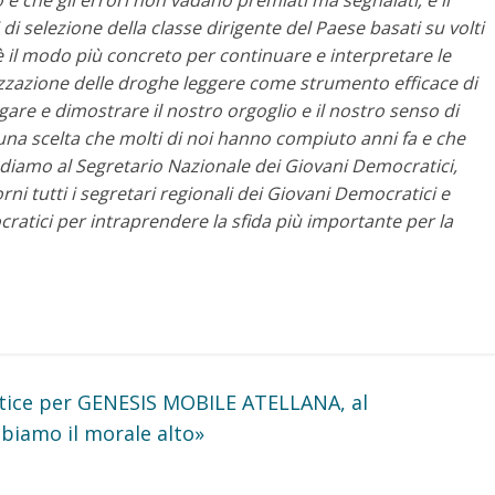
o e che gli errori non vadano premiati ma segnalati; è il
di selezione della classe dirigente del Paese basati su volti
; è il modo più concreto per continuare e interpretare le
lizzazione delle droghe leggere come strumento efficace di
egare e dimostrare il nostro orgoglio e il nostro senso di
una scelta che molti di noi hanno compiuto anni fa e che
diamo al Segretario Nazionale dei Giovani Democratici,
ni tutti i segretari regionali dei Giovani Democratici e
ocratici per intraprendere la sfida più importante per la
ertice per GENESIS MOBILE ATELLANA, al
biamo il morale alto»