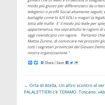
giovani che Di Maio e Di Battista si sbaglian
modo più giusto per differenziarci da criteri 
telegenici o profili Social altamente seguiti
battaglie come lo IUS SOLI o magari la lega
lotta alle mafie.
E' il modo più leale per spi
appartenenza, ma soprattutto le ragioni di 
oggi rivendicano con vigore.
Pertanto chie
Mattia Zunino, di convocare nei prossimi gior
tutti i segretari provinciali dei Giovani Dem
nostra organizzazione."
F
T
a
w
c
i
e
t
b
t
o
e
o
r
←
Orta di Atella, Un altro scontro al v
k
PALALETTIERI c’è TERAMO. Toscano: «Ab