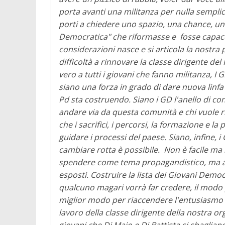
porta avanti una militanza per nulla sempli
porti a chiedere uno spazio, una chance, una
Democratica" che riformasse e fosse capace 
considerazioni nasce e si articola la nostra 
difficoltà a rinnovare la classe dirigente de
vero a tutti i giovani che fanno militanza, I 
siano una forza in grado di dare nuova linfa 
Pd sta costruendo. Siano i GD l'anello di con
andare via da questa comunità e chi vuole 
che i sacrifici, i percorsi, la formazione e 
guidare i processi del paese. Siano, infine,
cambiare rotta è possibile.
Non è facile ma
spendere come tema propagandistico, ma anc
esposti. Costruire la lista dei Giovani Democ
qualcuno magari vorrà far credere, il modo per
miglior modo per riaccendere l'entusiasmo di
lavoro della classe dirigente della nostra or