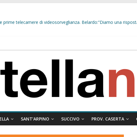
delle prime telecamere di videosorveglianza. Belardo:”Diamo una rispost
 misto:”La verità dei fatti, le bugie hanno le gambe corte. Altro che pres
stelle e sapori tradizionali alla Località Arena
indaco Papa e il messaggio ai giovani:”Nelle situazioni difficili, dove è p
ELLA
SANT’ARPINO
SUCCIVO
PROV. CASERTA