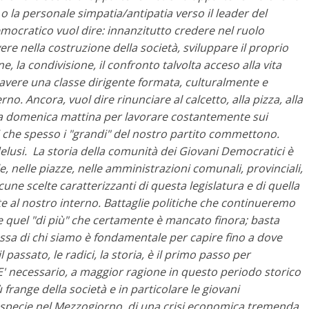
o la personale simpatia/antipatia verso il leader del
ocratico vuol dire: innanzitutto credere nel ruolo
ere nella costruzione della società, sviluppare il proprio
, la condivisione, il confronto talvolta acceso alla vita
i avere una classe dirigente formata, culturalmente e
no. Ancora, vuol dire rinunciare al calcetto, alla pizza, alla
a la domenica mattina per lavorare costantemente sui
ri che spesso i "grandi" del nostro partito commettono.
elusi.
La storia della comunità dei Giovani Democratici è
ole, nelle piazze, nelle amministrazioni comunali, provinciali,
cune scelte caratterizzanti di questa legislatura e di quella
e al nostro interno. Battaglie politiche che continueremo
e quel "di più" che certamente è mancato finora; basta
sa di chi siamo è fondamentale per capire fino a dove
assato, le radici, la storia, è il primo passo per
. E' necessario, a maggior ragione in questo periodo storico
 frange della società e in particolare le giovani
, specie nel Mezzogiorno, di una crisi economica tremenda