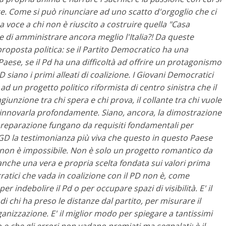
ce. Come si può rinunciare ad uno scatto d'orgoglio che ci
 voce a chi non è riuscito a costruire quella "Casa
di amministrare ancora meglio l'Italia?!
Da queste
proposta politica: se il Partito Democratico ha una
l Paese, se il Pd ha una difficoltà ad offrire un protagonismo
GD siano i primi alleati di coalizione. I Giovani Democratici
ad un progetto politico riformista di centro sinistra che il
giunzione tra chi spera e chi prova, il collante tra chi vuole
rinnovarla profondamente. Siano, ancora, la dimostrazione
la preparazione fungano da requisiti fondamentali per
 i GD la testimonianza più viva che questo in questo Paese
 non è impossibile. Non è solo un progetto romantico da
he una vera e propria scelta fondata sui valori prima
ratici che vada in coalizione con il PD non è, come
 indebolire il Pd o per occupare spazi di visibilità. E' il
 chi ha preso le distanze dal partito, per misurare il
ganizzazione. E' il miglior modo per spiegare a tantissimi