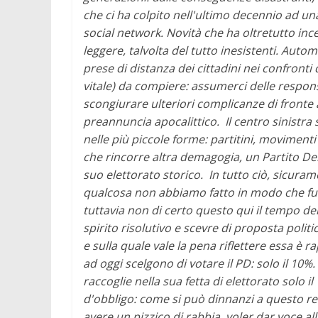
che ci ha colpito nell'ultimo decennio ad una
social network. Novità che ha oltretutto ince
leggere, talvolta del tutto inesistenti. Auto
prese di distanza dei cittadini nei confronti d
vitale) da compiere: assumerci delle respons
scongiurare ulteriori complicanze di fronte 
preannuncia apocalittico.
Il centro sinistr
nelle più piccole forme: partitini, movimenti
che rincorre altra demagogia, un Partito 
suo elettorato storico.
In tutto ciò, sicur
qualcosa non abbiamo fatto in modo che f
tuttavia non di certo questo qui il tempo del
spirito risolutivo e scevre di proposta polit
e sulla quale vale la pena riflettere essa è 
ad oggi scelgono di votare il PD: solo il 10%
raccoglie nella sua fetta di elettorato solo
d'obbligo: come si può dinnanzi a questo res
avere un pizzico di rabbia, voler dar voce all