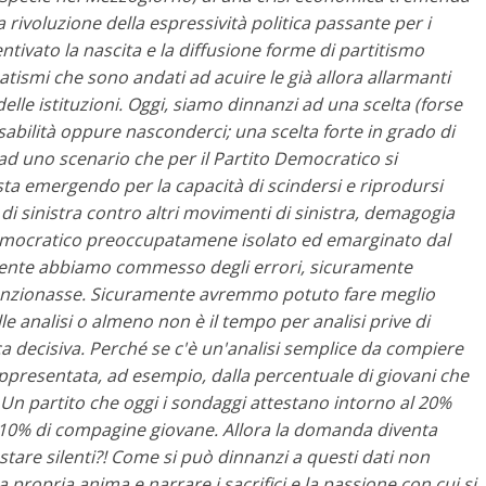
 rivoluzione della espressività politica passante per i
ntivato la nascita e la diffusione forme di partitismo
matismi che sono andati ad acuire le già allora allarmanti
elle istituzioni.
Oggi, siamo dinnanzi ad una scelta (forse
abilità oppure nasconderci; una scelta forte in grado di
ad uno scenario che per il Partito Democratico si
a sta emergendo per la capacità di scindersi e riprodursi
 di sinistra contro altri movimenti di sinistra, demagogia
Democratico preoccupatamene isolato ed emarginato dal
amente abbiamo commesso degli errori, sicuramente
unzionasse. Sicuramente avremmo potuto fare meglio
le analisi o almeno non è il tempo per analisi prive di
ica decisiva. Perché se c'è un'analisi semplice da compiere
rappresentata, ad esempio, dalla percentuale di giovani che
. Un partito che oggi i sondaggi attestano intorno al 20%
 il 10% di compagine giovane. Allora la domanda diventa
tare silenti?! Come si può dinnanzi a questi dati non
a propria anima e narrare i sacrifici e la passione con cui si