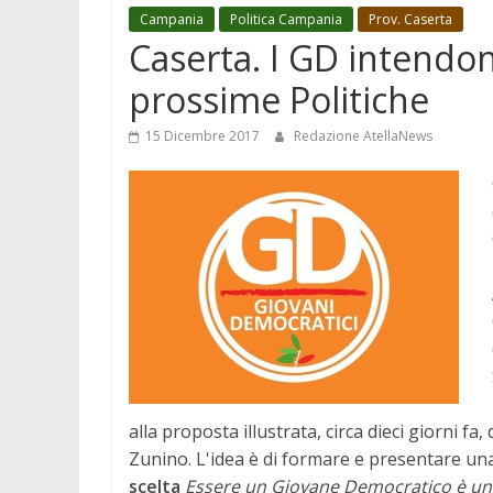
Campania
Politica Campania
Prov. Caserta
Caserta. I GD intendon
prossime Politiche
15 Dicembre 2017
Redazione AtellaNews
alla proposta illustrata, circa dieci giorni f
Zunino. L'idea è di formare e presentare una 
scelta
Essere un Giovane Democratico è una