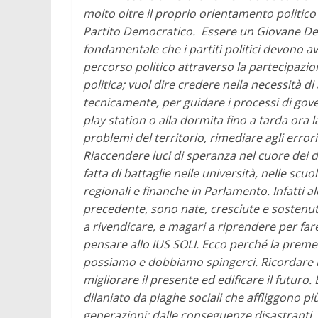
molto oltre il proprio orientamento politico 
Partito Democratico.
Essere un Giovane Dem
fondamentale che i partiti politici devono av
percorso politico attraverso la partecipazione
politica; vuol dire credere nella necessità d
tecnicamente, per guidare i processi di gover
play station o alla dormita fino a tarda or
problemi del territorio, rimediare agli erro
Riaccendere luci di speranza nel cuore dei d
fatta di battaglie nelle università, nelle scu
regionali e finanche in Parlamento. Infatti al
precedente, sono nate, cresciute e sostenut
a rivendicare, e magari a riprendere per far
pensare allo IUS SOLI.
Ecco perché la premes
possiamo e dobbiamo spingerci. Ricordare il p
migliorare il presente ed edificare il futuro
dilaniato da piaghe sociali che affliggono più
generazioni: dalle conseguenze disastranti