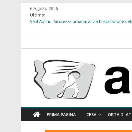
Salta
6 Agosto 2026
al
Ultimo:
contenuto
Sant’Arpino. Sicurezza urbana: al via l’installazione 
Sant’Arpino. Consiglio comunale del 29 luglio, il gruppo
comunale”
Cesa. “Alberate sotto le Stelle”. Domenica tra musica, 
atellanews.it
Calcio a 5. Nasce l’ASD Cesa
Succivo. Festival dello Sport, la “lezione di stile” del s
PRIMA PAGINA |
CESA
ORTA DI AT