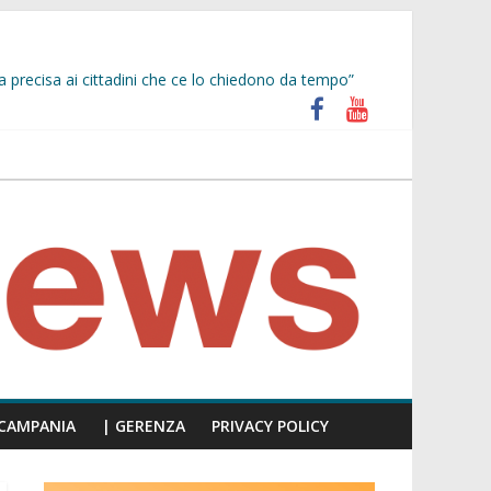
a precisa ai cittadini che ce lo chiedono da tempo”
unti insulti sessisti, parla il video del consiglio
iù facile scappare, siate presenti!”
CAMPANIA
| GERENZA
PRIVACY POLICY