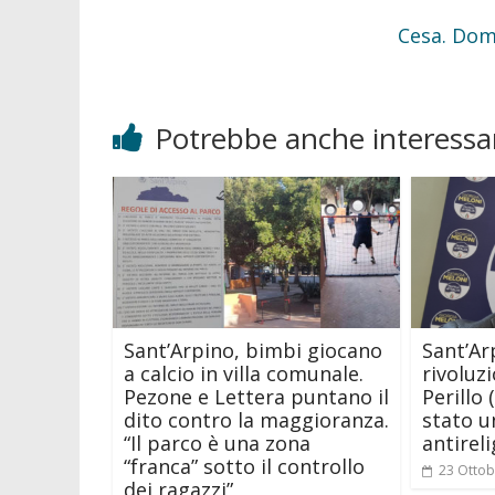
Cesa. Doma
Potrebbe anche interessar
Sant’Arpino, bimbi giocano
Sant’Ar
a calcio in villa comunale.
rivoluz
Pezone e Lettera puntano il
Perillo 
dito contro la maggioranza.
stato u
“Il parco è una zona
antirel
“franca” sotto il controllo
23 Ottob
dei ragazzi”