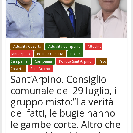
Attualità Caserta
Attualità Campania
Attualità
Sant'Arpino
Politica Caserta
Politica
Campania
Campania
Politica Sant'Arpino
Prov.
Caserta
Sant'Arpino
Sant’Arpino. Consiglio
comunale del 29 luglio, il
gruppo misto:”La verità
dei fatti, le bugie hanno
le gambe corte. Altro che