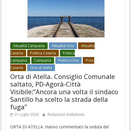
Attualità Campania
Attualità Orta
Attualità
Caserta
Politica Caserta
Politica
Campania
Campania
Politica Orta
Prov.
Caserta
Orta di Atella
Orta di Atella. Consiglio Comunale
saltato, PD-Agorà-Città
Visibile:”Ancora una volta il sindaco
Santillo ha scelto la strada della
fuga”
31 Luglio 2026
Redazione AtellaNews
ORTA DI ATELLA. Hanno commentato la seduta del