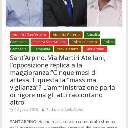
Attualità Sant'Arpino
Attualità Caserta
Attualità
Campania
Politica Sant'Arpino
Politica Caserta
Politica
Campania
Campania
Prov. Caserta
Sant'Arpino
Sant’Arpino. Via Martiri Atellani,
l’opposizione replica alla
maggioranza:”Cinque mesi di
attesa. È questa la “massima
vigilanza”? L’amministrazione parla
di rigore ma gli atti raccontano
altro
4 Agosto 2026
Redazione AtellaNews
SANT’ARPINO. Hanno replicato a un comunicato stampa
della maggioranza, i consiglieri comunali del gruppo misto