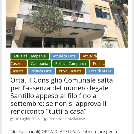
Attualità Campania
Attualità Orta
Attualità
Caserta
Campania
Politica Campania
Politica
Caserta
Politica Orta
Prov. Caserta
Orta di Atella
Orta. Il Consiglio Comunale salta
per l’assenza del numero legale,
Santillo appeso al filo fino a
settembre: se non si approva il
rendiconto “tutti a casa”
30 Luglio 2026
Redazione AtellaNews
(di Idio Urciuoli) ORTA DI ATELLA. Niente da fare per la