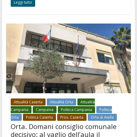
Leggi tutto
Attualità Caserta
Attualità Orta
Attualità
Campania
Campania
Politica Campania
Politica
Orta
Politica Caserta
Prov. Caserta
Orta di Atella
Orta. Domani consiglio comunale
decisivo: al vaglio dell’aula il