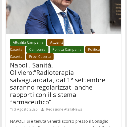
Attualità Campania
Attualità
Caserta
Campania
Politica Campania
Politica
Caserta
Prov. Caserta
Napoli. Sanità,
Oliviero:”Radioterapia
salvaguardata, dal 1° settembre
saranno regolarizzati anche i
rapporti con il sistema
farmaceutico”
3 Agosto 2026
Redazione AtellaNews
NAPOLI. Si è tenuta venerdì scorso presso il Consiglio