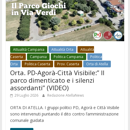
Attualità Campania
Attualità Orta
Attualità
Caserta
Campania
Politica Campania
Politica
Orta
Politica Caserta
Prov. Caserta
Orta di Atella
Orta. PD-Agorà-Città Visibile:” Il
parco dimenticato e i silenzi
assordanti” (VIDEO)
29 Luglio 2026
Redazione AtellaNews
ORTA DI ATELLA. I gruppi politici PD, Agorà e Città Visibile
sono intervenuti puntando il dito contro l’amministrazione
comunale guidata