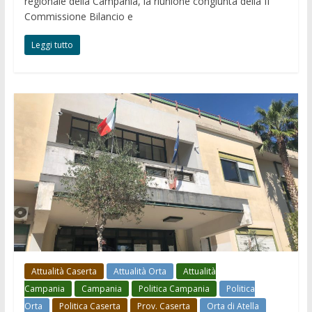
regionale della Campania, la riunione congiunta della II
Commissione Bilancio e
Leggi tutto
Attualità Caserta
Attualità Orta
Attualità
Campania
Campania
Politica Campania
Politica
Orta
Politica Caserta
Prov. Caserta
Orta di Atella