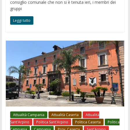
consiglio comunale che non si è tenuta ieri, i membri dei
gruppi
Leggi tutto
Attualità Campania
Attualità Caserta
Attualità
Sant'Arpino
Politica Sant'Arpino
Politica Caserta
Politica
Campania
Campania
Prov. Caserta
Sant'Arpino