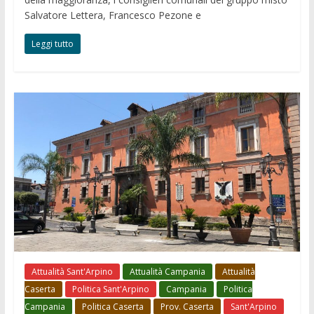
Salvatore Lettera, Francesco Pezone e
Leggi tutto
Attualità Sant'Arpino
Attualità Campania
Attualità
Caserta
Politica Sant'Arpino
Campania
Politica
Campania
Politica Caserta
Prov. Caserta
Sant'Arpino