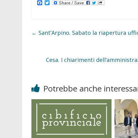
F
T
a
w
c
i
e
t
b
t
o
e
o
r
←
Sant’Arpino. Sabato la riapertura uffi
k
Cesa. I chiarimenti dell’amministra
Potrebbe anche interessar