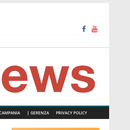
 e calpesta la dignità del consiglio”
unti insulti sessisti, parla il video del consiglio
CAMPANIA
| GERENZA
PRIVACY POLICY