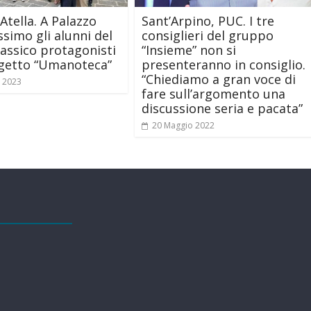
Atella. A Palazzo
Sant’Arpino, PUC. I tre
simo gli alunni del
consiglieri del gruppo
lassico protagonisti
“Insieme” non si
ogetto “Umanoteca”
presenteranno in consiglio.
“Chiediamo a gran voce di
e 2023
fare sull’argomento una
discussione seria e pacata”
20 Maggio 2022