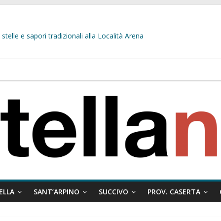
stelle e sapori tradizionali alla Località Arena
L’opposizione tocca il fondo: il gruppo misto si fa scudo dei prepotenti
 ragione al Comune e rigetta il ricorso del privato.
ati ai minori
 misto:”La verità dei fatti, le bugie hanno le gambe corte. Altro che pres
ELLA
SANT’ARPINO
SUCCIVO
PROV. CASERTA