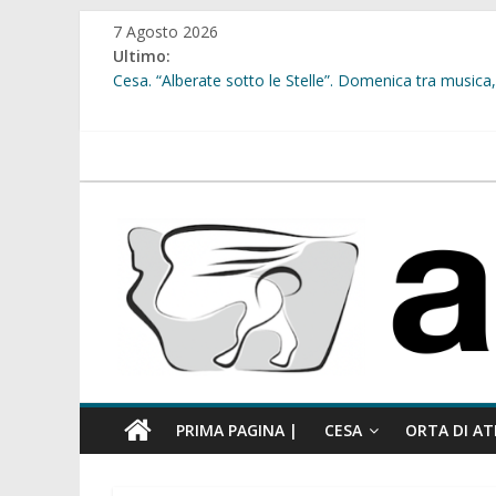
Salta
7 Agosto 2026
al
Ultimo:
contenuto
Cesa. “Alberate sotto le Stelle”. Domenica tra musica, 
Sant’Arpino. Offese sessiste, la Maggioranza replica: “
Cesa. Lavori in via Diaz: il Tribunale di Napoli Nord dà
Cesa. Al via le iscrizioni per i “Centri Estivi 2026” dedic
atellanews.it
Sant’Arpino. Consiglio comunale del 29 luglio, il gruppo
comunale”
PRIMA PAGINA |
CESA
ORTA DI AT