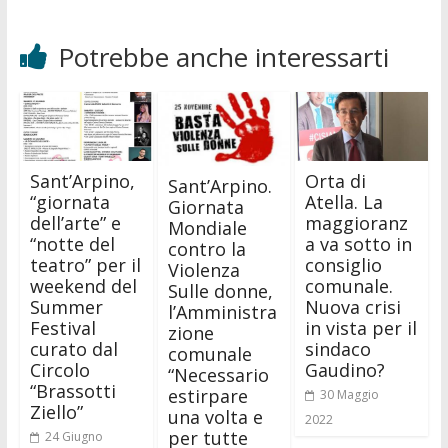
Potrebbe anche interessarti
Sant’Arpino,
Orta di
Sant’Arpino.
“giornata
Atella. La
Giornata
dell’arte” e
maggioranz
Mondiale
“notte del
a va sotto in
contro la
teatro” per il
consiglio
Violenza
weekend del
comunale.
Sulle donne,
Summer
Nuova crisi
l’Amministra
Festival
in vista per il
zione
curato dal
sindaco
comunale
Circolo
Gaudino?
“Necessario
“Brassotti
estirpare
30 Maggio
Ziello”
una volta e
2022
per tutte
24 Giugno