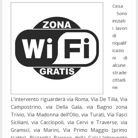
Cesa
Sono
iniziati
i lavori
di
riqualif
icazio
ni di
alcune
strade
cittadi
ne.
L’intervento riguarderà via Roma, Via De Tilla, Via
Campostrino, via Della Gala, via Bagno zona
Trivio, Via Madonna dell’Olio, via Turati, Via Fasci
Siciliani, via Cacciopoli, via Cervi e Traverse, via
Gramsci, via Marini, Via Primo Maggio (primo
tratto), Piazzetta Parroco della Gala.
L’intervento