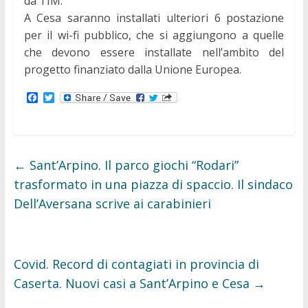
da TIM.
A Cesa saranno installati ulteriori 6 postazione
per il wi-fi pubblico, che si aggiungono a quelle
che devono essere installate nell’ambito del
progetto finanziato dalla Unione Europea.
F
T
a
w
c
i
e
t
b
t
o
e
o
r
←
Sant’Arpino. Il parco giochi “Rodari”
k
trasformato in una piazza di spaccio. Il sindaco
Dell’Aversana scrive ai carabinieri
Covid. Record di contagiati in provincia di
Caserta. Nuovi casi a Sant’Arpino e Cesa
→