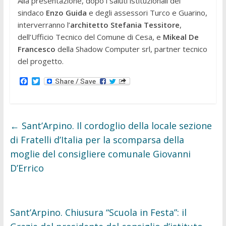
Alla presentazione, dopo i saluti istituzionali del
sindaco
Enzo Guida
e degli assessori Turco e Guarino,
interverranno l’
architetto Stefania Tessitore
,
dell’Ufficio Tecnico del Comune di Cesa, e
Mikeal De
Francesco
della Shadow Computer srl, partner tecnico
del progetto.
F
T
a
w
c
i
e
t
b
t
o
e
←
Sant’Arpino. Il cordoglio della locale sezione
o
r
k
di Fratelli d’Italia per la scomparsa della
moglie del consigliere comunale Giovanni
D’Errico
Sant’Arpino. Chiusura “Scuola in Festa”: il