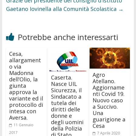
Grazie del presidente del consiglio d’istituto
Gaetano Iovinella alla Comunità Scolastica
→
Potrebbe anche interessarti
Cesa,
allargament
o via
Madonna
Agro
Caserta.
dell’Olio, la
Atellano.
Nasce UIL
giunta
Aggiorname
Sicurezza, il
approva la
nti Covid 19.
Sindacato a
variante ed il
Nuovo caso
tutela dei
protocollo di
a Succivo.
diritti delle
intesa con
Una
donne e
Aversa.
guarigione a
degli uomini
Cesa
11 Gennaio
della Polizia
2017
7 Aprile 2020
di Stato.