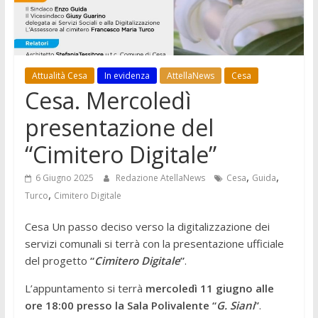
Attualità Cesa
In evidenza
AttellaNews
Cesa
Cesa. Mercoledì
presentazione del
“Cimitero Digitale”
,
,
6 Giugno 2025
Redazione AtellaNews
Cesa
Guida
,
Turco
Cimitero Digitale
Cesa Un passo deciso verso la digitalizzazione dei
servizi comunali si terrà con la presentazione ufficiale
del progetto
“
Cimitero Digitale
”
.
L’appuntamento si terrà
mercoledì 11 giugno alle
ore 18:00 presso la Sala Polivalente “
G. Siani
”
.