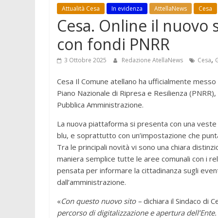
Attualità Cesa
In evidenza
AttellaNews
Cesa
Cesa. Online il nuovo s
con fondi PNRR
,
3 Ottobre 2025
Redazione AtellaNews
Cesa
Cesa Il Comune atellano ha ufficialmente messo onl
Piano Nazionale di Ripresa e Resilienza (PNRR), n
Pubblica Amministrazione.
La nuova piattaforma si presenta con una veste gr
blu, e soprattutto con un’impostazione che punta 
Tra le principali novità vi sono una chiara distinzio
maniera semplice tutte le aree comunali con i rela
pensata per informare la cittadinanza sugli eventi,
dall’amministrazione.
«
Con questo nuovo sito –
dichiara il Sindaco di 
percorso di digitalizzazione e apertura dell’Ente