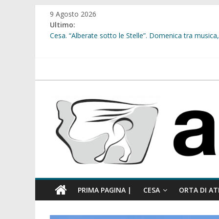
Salta
9 Agosto 2026
al
Ultimo:
contenuto
Cesa. “Alberate sotto le Stelle”. Domenica tra musica, 
Sant’Arpino. Offese sessiste, la Maggioranza replica: “
Cesa. Lavori in via Diaz: il Tribunale di Napoli Nord dà
Cesa. Al via le iscrizioni per i “Centri Estivi 2026” dedic
atellanews.it
Sant’Arpino. Consiglio comunale del 29 luglio, il gruppo
comunale”
PRIMA PAGINA |
CESA
ORTA DI AT