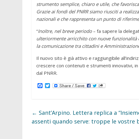
strumento semplice, chiaro e utile, che favorisca
Grazie ai fondi del PNRR siamo riusciti a realiz
nazionali e che rappresenta un punto di riferime
“
Inoltre, nel breve periodo
– fa sapere la delegata
ulteriormente arricchito con nuove funzionalità d
la comunicazione tra cittadini e Amministrazion
Il nuovo sito è già attivo e raggiungibile all’ind
crescere con contenuti e strumenti innovativi, in 
dal PNRR.
F
T
a
w
c
i
e
t
b
t
o
e
←
Sant’Arpino. Lettera replica a “Insieme
o
r
k
assenti quando serve: troppe le vostre 