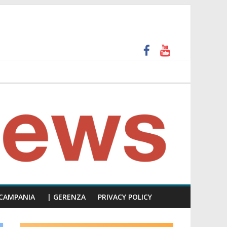
 e calpesta la dignità del consiglio”
unti insulti sessisti, parla il video del consiglio
CAMPANIA
| GERENZA
PRIVACY POLICY