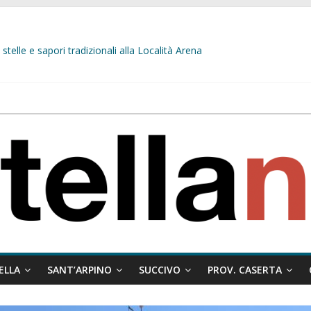
stelle e sapori tradizionali alla Località Arena
L’opposizione tocca il fondo: il gruppo misto si fa scudo dei prepotenti
 ragione al Comune e rigetta il ricorso del privato.
ati ai minori
 misto:”La verità dei fatti, le bugie hanno le gambe corte. Altro che pres
ELLA
SANT’ARPINO
SUCCIVO
PROV. CASERTA