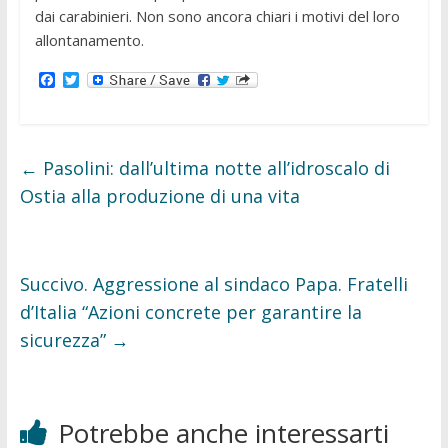
dai carabinieri. Non sono ancora chiari i motivi del loro
allontanamento.
F
T
a
w
c
i
e
t
b
t
o
e
←
Pasolini: dall’ultima notte all’idroscalo di
o
r
k
Ostia alla produzione di una vita
Succivo. Aggressione al sindaco Papa. Fratelli
d’Italia “Azioni concrete per garantire la
sicurezza”
→
Potrebbe anche interessarti