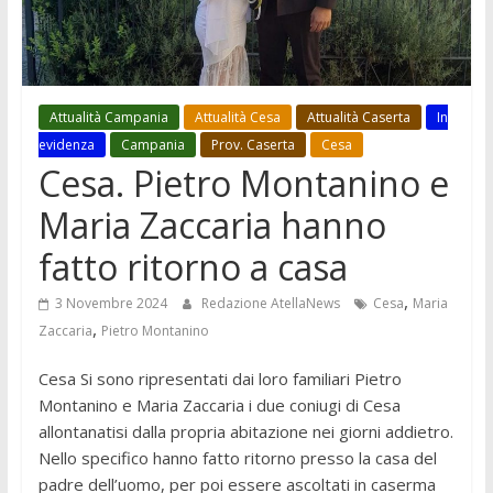
Attualità Campania
Attualità Cesa
Attualità Caserta
In
evidenza
Campania
Prov. Caserta
Cesa
Cesa. Pietro Montanino e
Maria Zaccaria hanno
fatto ritorno a casa
,
3 Novembre 2024
Redazione AtellaNews
Cesa
Maria
,
Zaccaria
Pietro Montanino
Cesa Si sono ripresentati dai loro familiari Pietro
Montanino e Maria Zaccaria i due coniugi di Cesa
allontanatisi dalla propria abitazione nei giorni addietro.
Nello specifico hanno fatto ritorno presso la casa del
padre dell’uomo, per poi essere ascoltati in caserma