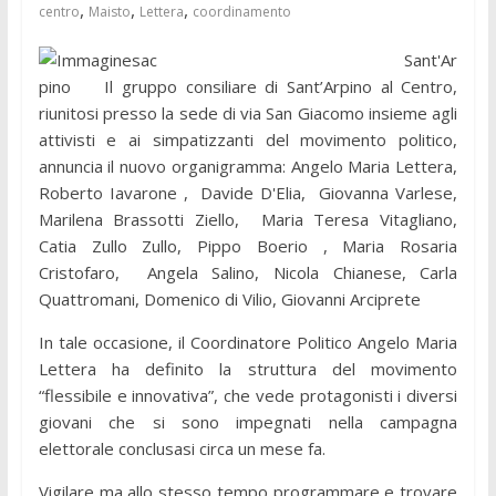
,
,
,
centro
Maisto
Lettera
coordinamento
Sant'Ar
pino Il gruppo consiliare di Sant’Arpino al Centro,
riunitosi presso la sede di via San Giacomo insieme agli
attivisti e ai simpatizzanti del movimento politico,
annuncia il nuovo organigramma: Angelo Maria Lettera,
Roberto Iavarone , Davide D'Elia, Giovanna Varlese,
Marilena Brassotti Ziello, Maria Teresa Vitagliano,
Catia Zullo Zullo, Pippo Boerio , Maria Rosaria
Cristofaro, Angela Salino, Nicola Chianese, Carla
Quattromani, Domenico di Vilio, Giovanni Arciprete
In tale occasione, il Coordinatore Politico Angelo Maria
Lettera ha definito la struttura del movimento
“flessibile e innovativa”, che vede protagonisti i diversi
giovani che si sono impegnati nella campagna
elettorale conclusasi circa un mese fa.
Vigilare ma allo stesso tempo programmare e trovare