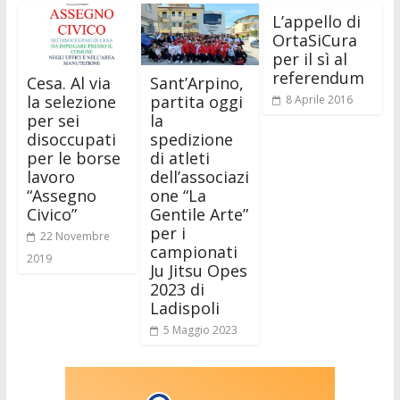
L’appello di
OrtaSiCura
per il sì al
referendum
Cesa. Al via
Sant’Arpino,
la selezione
partita oggi
8 Aprile 2016
per sei
la
disoccupati
spedizione
per le borse
di atleti
lavoro
dell’associazi
“Assegno
one “La
Civico”
Gentile Arte”
per i
22 Novembre
campionati
2019
Ju Jitsu Opes
2023 di
Ladispoli
5 Maggio 2023