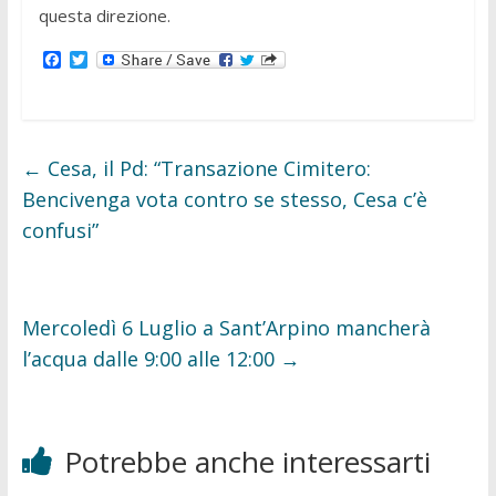
questa direzione.
F
T
a
w
c
i
e
t
b
t
o
e
o
r
←
Cesa, il Pd: “Transazione Cimitero:
k
Bencivenga vota contro se stesso, Cesa c’è
confusi”
Mercoledì 6 Luglio a Sant’Arpino mancherà
l’acqua dalle 9:00 alle 12:00
→
Potrebbe anche interessarti