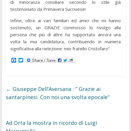
di minoranza consiliare secondo lo stile già
testimoniato da Primavera Succivese!
Infine, oltre ai vari familiari ed amici che mi hanno
sostenuto, un GRAZIE commosso lo rivolgo alla
persona che più di altre ha supportato ancora una
volta la mia candidatura, contribuendo in maniera
significativa alla rielezione: mio fratello Cristofaro”.
F
T
a
w
c
i
e
t
b
t
o
e
o
r
←
Giuseppe Dell’Aversana : ” Grazie ai
k
santarpinesi. Con noi una svolta epocale”
Ad Orta la mostra in ricordo di Luigi
Marruzzella
→