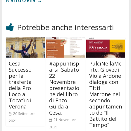
Potrebbe anche interessarti
Cesa.
#appuntisp
PulciNellaMe
Successo
arsi. Sabato
nte. Giovedì
per la
22
Viola Ardone
trasferta
Novembre
dialoga con
della Pro
presentazio
Titti
Loco al
ne del libro
Marrone nel
Tocatì di
di Enzo
secondo
Verona
Guida a
appuntamen
Cesa.
to de “Il
20 Settembre
Battito del
21 Novembre
2021
Tempo”
2025