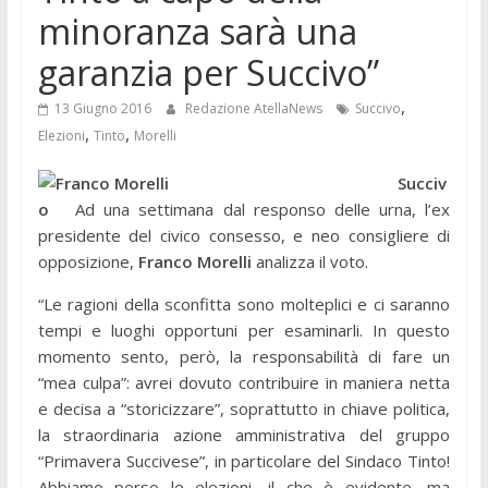
minoranza sarà una
garanzia per Succivo”
,
13 Giugno 2016
Redazione AtellaNews
Succivo
,
,
Elezioni
Tinto
Morelli
Succiv
o
Ad una settimana dal responso delle urna, l’ex
presidente del civico consesso, e neo consigliere di
opposizione,
Franco Morelli
analizza il voto.
“Le ragioni della sconfitta sono molteplici e ci saranno
tempi e luoghi opportuni per esaminarli. In questo
momento sento, però, la responsabilità di fare un
“mea culpa”: avrei dovuto contribuire in maniera netta
e decisa a “storicizzare”, soprattutto in chiave politica,
la straordinaria azione amministrativa del gruppo
“Primavera Succivese”, in particolare del Sindaco Tinto!
Abbiamo perso le elezioni, il che è evidente, ma