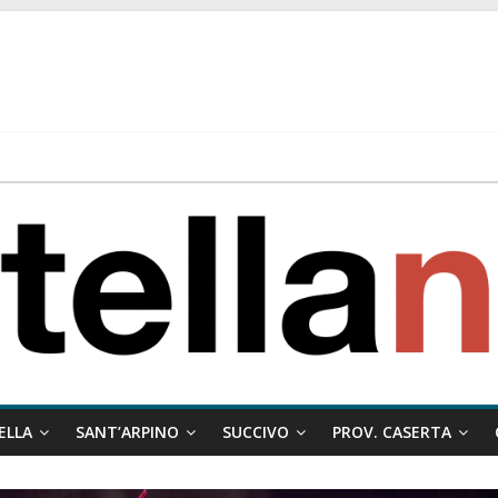
 ragione al Comune e rigetta il ricorso del privato.
ati ai minori
 misto:”La verità dei fatti, le bugie hanno le gambe corte. Altro che pres
stelle e sapori tradizionali alla Località Arena
ELLA
SANT’ARPINO
SUCCIVO
PROV. CASERTA