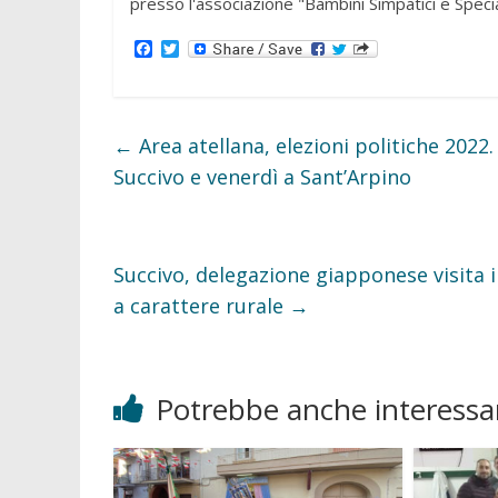
presso l'associazione "Bambini Simpatici e Specia
F
T
a
w
c
i
e
t
b
t
o
e
←
Area atellana, elezioni politiche 2022
o
r
k
Succivo e venerdì a Sant’Arpino
Succivo, delegazione giapponese visita i
a carattere rurale
→
Potrebbe anche interessar