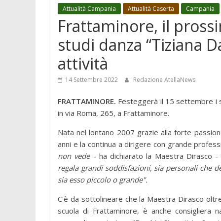
Attualità Campania
Attualità Caserta
Campania
Frattaminore, il pross
studi danza “Tiziana D
attività
14 Settembre 2022
Redazione AtellaNews
FRATTAMINORE.
Festeggerà il 15 settembre i su
in via Roma, 265, a Frattaminore.
Nata nel lontano 2007 grazie alla forte passio
anni e la continua a dirigere con grande professi
non vede
- ha dichiarato la Maestra Dirasco -
regala grandi soddisfazioni, sia personali che de
sia esso piccolo o grande".
C'è da sottolineare che la Maestra Dirasco oltre 
scuola di Frattaminore, è anche consigliera na