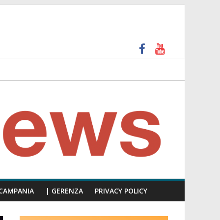
unti insulti sessisti, parla il video del consiglio
CAMPANIA
| GERENZA
PRIVACY POLICY