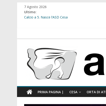
Salta
7 Agosto 2026
al
Ultimo:
contenuto
Calcio a 5. Nasce l’ASD Cesa
Cesa. Lavori in via Diaz: il Tribunale di Napoli Nord dà
Cesa. Al via le iscrizioni per i “Centri Estivi 2026” dedic
Sant’Arpino. Consiglio comunale del 29 luglio, il gruppo
atellanews.it
comunale”
Cesa. “Alberate sotto le Stelle”. Domenica tra musica, 
PRIMA PAGINA |
CESA
ORTA DI AT