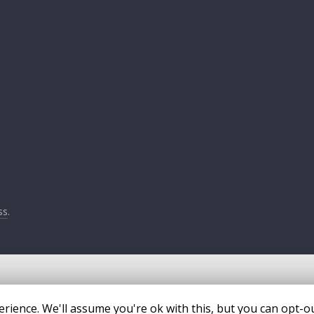
ss
.
rience. We'll assume you're ok with this, but you can opt-ou