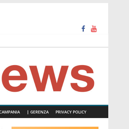
 e calpesta la dignità del consiglio”
unti insulti sessisti, parla il video del consiglio
CAMPANIA
| GERENZA
PRIVACY POLICY