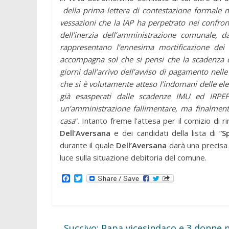
della prima lettera di contestazione formale m
vessazioni che la IAP ha perpetrato nei confronti
dell’inerzia dell’amministrazione comunale, d
rappresentano l’ennesima mortificazione dei
accompagna sol che si pensi che la scadenza d
giorni dall’arrivo dell’avviso di pagamento nell
che si è volutamente atteso l’indomani delle elezi
già esasperati dalle scadenze IMU ed IRPEF
un’amministrazione fallimentare, ma finalmente
casa
”. Intanto freme l’attesa per il comizio di
Dell’Aversana
e dei candidati della lista di “
S
durante il quale
Dell’Aversana
darà una precisa 
luce sulla situazione debitoria del comune.
F
T
a
w
c
i
e
t
b
t
o
e
o
r
←
Succivo: Papa vicesindaco e 3 donne ne