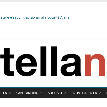
stelle e sapori tradizionali alla Località Arena
L’opposizione tocca il fondo: il gruppo misto si fa scudo dei prepotenti
 ragione al Comune e rigetta il ricorso del privato.
ati ai minori
 misto:”La verità dei fatti, le bugie hanno le gambe corte. Altro che pres
ELLA
SANT’ARPINO
SUCCIVO
PROV. CASERTA