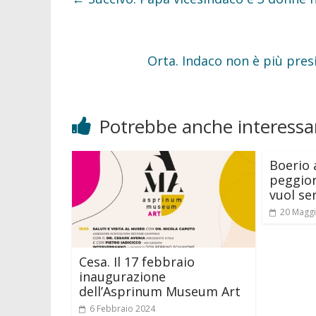
k
Orta. Indaco non è più pres
Potrebbe anche interessar
Boerio 
peggior
vuol se
20 Magg
Cesa. Il 17 febbraio
inaugurazione
dell’Asprinum Museum Art
6 Febbraio 2024