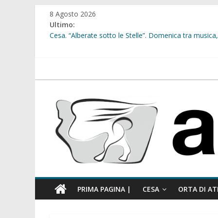
Salta
8 Agosto 2026
al
Ultimo:
contenuto
Cesa. “Alberate sotto le Stelle”. Domenica tra musica, 
Sant’Arpino. Offese sessiste, la Maggioranza replica: “
Cesa. Lavori in via Diaz: il Tribunale di Napoli Nord dà
Cesa. Al via le iscrizioni per i “Centri Estivi 2026” dedic
atellanews.it
Sant’Arpino. Consiglio comunale del 29 luglio, il gruppo
comunale”
PRIMA PAGINA |
CESA
ORTA DI AT