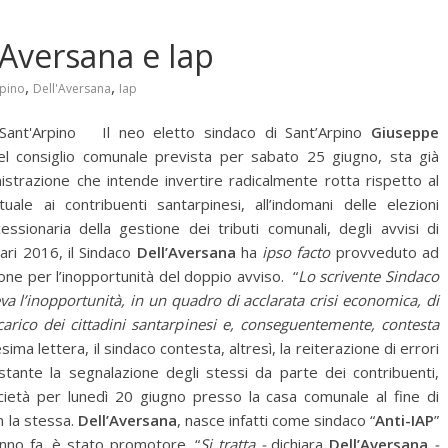
’Aversana e Iap
,
,
rpino
Dell'Aversana
Iap
Sant'Arpino Il neo eletto sindaco di Sant’Arpino
Giuseppe
l consiglio comunale prevista per sabato 25 giugno, sta già
istrazione che intende invertire radicalmente rotta rispetto al
uale ai contribuenti santarpinesi, all’indomani delle elezioni
essionaria della gestione dei tributi comunali, degli avvisi di
Tari 2016, il Sindaco
Dell’Aversana
ha
ipso facto
provveduto ad
ione per l’inopportunità del doppio avviso.
“
Lo scrivente Sindaco
eva l’inopportunità, in un quadro di acclarata crisi economica, di
arico dei cittadini santarpinesi e, conseguentemente, contesta
sima lettera, il sindaco contesta, altresì, la reiterazione di errori
ostante la segnalazione degli stessi da parte dei contribuenti,
ietà per lunedì 20 giugno presso la casa comunale al fine di
n la stessa.
Dell’Aversana
, nasce infatti come sindaco “
Anti-IAP
”
anno fa, è stato promotore. “
Si tratta -
dichiara
Dell’Aversana
-