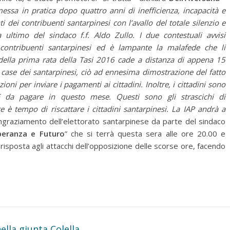
essa in pratica dopo quattro anni di inefficienza, incapacità e
 dei contribuenti santarpinesi con l’avallo del totale silenzio e
a ultimo del sindaco f.f. Aldo Zullo. I due contestuali avvisi
 contribuenti santarpinesi ed è lampante la malafede che li
ella prima rata della Tasi 2016 cade a distanza di appena 15
e case dei santarpinesi, ciò ad ennesima dimostrazione del fatto
oni per inviare i pagamenti ai cittadini. Inoltre, i cittadini sono
 da pagare in questo mese. Questi sono gli strascichi di
 è tempo di riscattare i cittadini santarpinesi. La IAP andrà a
 ringraziamento dell’elettorato santarpinese da parte del sindaco
peranza e Futuro
” che si terrà questa sera alle ore 20.00 e
risposta agli attacchi dell’opposizione delle scorse ore, facendo
lla giunta Colella