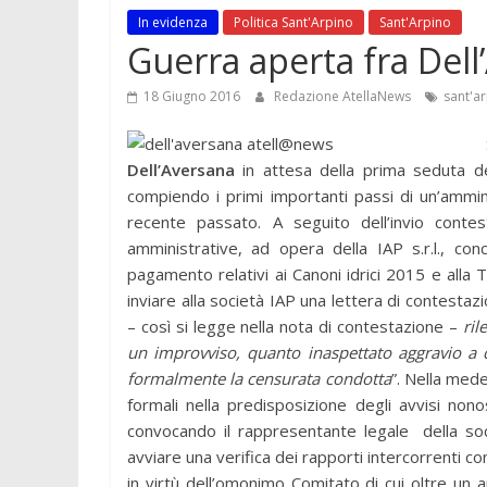
In evidenza
Politica Sant'Arpino
Sant'Arpino
Guerra aperta fra Dell
18 Giugno 2016
Redazione AtellaNews
sant'a
Dell’Aversana
in attesa della prima seduta de
compiendo i primi importanti passi di un’ammin
recente passato. A seguito dell’invio contest
amministrative, ad opera della IAP s.r.l., conc
pagamento relativi ai Canoni idrici 2015 e alla 
inviare alla società IAP una lettera di contestaz
– così si legge nella nota di contestazione –
ril
un improvviso, quanto inaspettato aggravio a c
formalmente la censurata condotta
”. Nella mede
formali nella predisposizione degli avvisi non
convocando il rappresentante legale della soc
avviare una verifica dei rapporti intercorrenti co
in virtù dell’omonimo Comitato di cui oltre un 