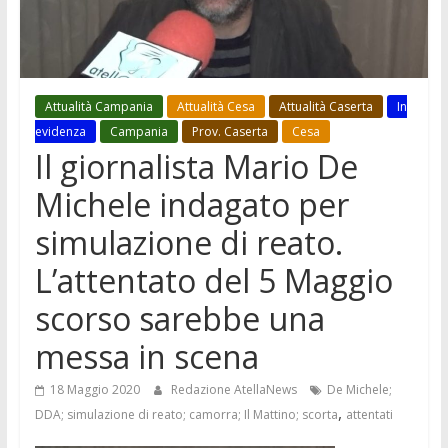
Attualità Campania
Attualità Cesa
Attualità Caserta
In
evidenza
Campania
Prov. Caserta
Cesa
Il giornalista Mario De
Michele indagato per
simulazione di reato.
L’attentato del 5 Maggio
scorso sarebbe una
messa in scena
18 Maggio 2020
Redazione AtellaNews
De Michele;
,
DDA; simulazione di reato; camorra; Il Mattino; scorta
attentati