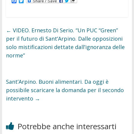
F
T
a
w
c
i
e
t
b
t
o
e
o
r
←
VIDEO. Ernesto Di Serio. “Un PUC “Green”
k
per il futuro di Sant’Arpino. Dalle opposizioni
solo mistificazioni dettate dall’ignoranza delle
norme”
Sant’Arpino. Buoni alimentari. Da oggi è
possibile scaricare la domanda per il secondo
intervento
→
Potrebbe anche interessarti