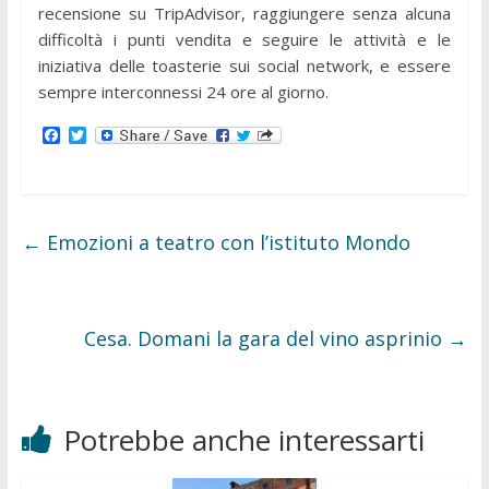
recensione su TripAdvisor, raggiungere senza alcuna
difficoltà i punti vendita e seguire le attività e le
iniziativa delle toasterie sui social network, e essere
sempre interconnessi 24 ore al giorno.
F
T
a
w
c
i
e
t
b
t
o
e
o
r
←
Emozioni a teatro con l’istituto Mondo
k
Cesa. Domani la gara del vino asprinio
→
Potrebbe anche interessarti