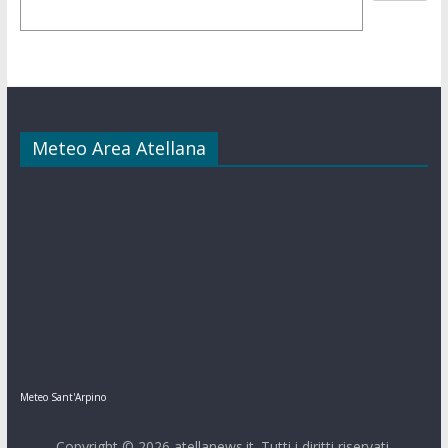
Meteo Area Atellana
Meteo Sant'Arpino
Copyright © 2026
atellanews.it
. Tutti i diritti riservati.