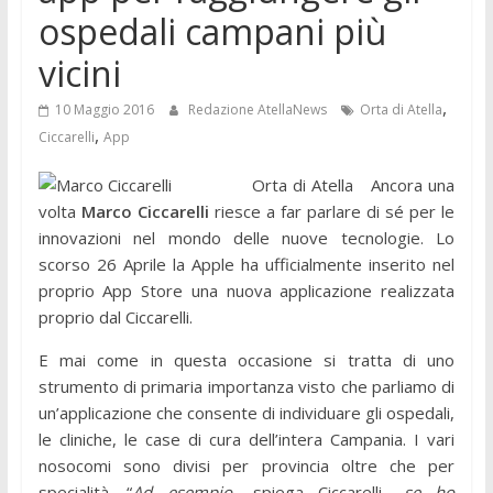
ospedali campani più
vicini
,
10 Maggio 2016
Redazione AtellaNews
Orta di Atella
,
Ciccarelli
App
Orta di Atella Ancora una
volta
Marco Ciccarelli
riesce a far parlare di sé per le
innovazioni nel mondo delle nuove tecnologie. Lo
scorso 26 Aprile la Apple ha ufficialmente inserito nel
proprio App Store una nuova applicazione realizzata
proprio dal Ciccarelli.
E mai come in questa occasione si tratta di uno
strumento di primaria importanza visto che parliamo di
un’applicazione che consente di individuare gli ospedali,
le cliniche, le case di cura dell’intera Campania. I vari
nosocomi sono divisi per provincia oltre che per
specialità. “
Ad esempio
- spiega Ciccarelli-
se ho