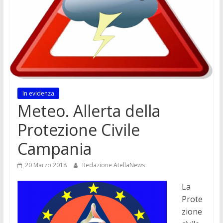
In evidenza
Meteo. Allerta della
Protezione Civile
Campania
20 Marzo 2018
Redazione AtellaNews
La
Prote
zione