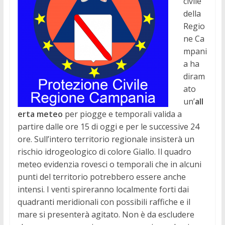
civile
della
Regio
ne
Ca
mpani
a ha
diram
ato
un’
all
erta meteo
per piogge e temporali valida a
partire dalle ore 15 di oggi e per le successive 24
ore. Sull’intero territorio regionale insisterà un
rischio idrogeologico di colore Giallo. Il quadro
meteo evidenzia rovesci o temporali
che in alcuni
punti del territorio potrebbero essere anche
intensi. I venti spireranno localmente forti dai
quadranti meridionali con possibili raffiche e il
mare si presenterà agitato. Non è da escludere