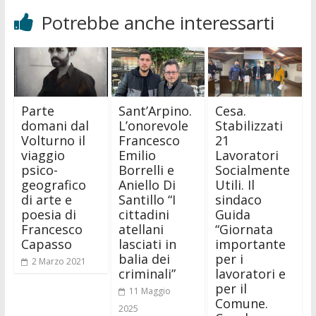
Potrebbe anche interessarti
Parte
Sant’Arpino.
Cesa.
domani dal
L’onorevole
Stabilizzati
Volturno il
Francesco
21
viaggio
Emilio
Lavoratori
psico-
Borrelli e
Socialmente
geografico
Aniello Di
Utili. Il
di arte e
Santillo “I
sindaco
poesia di
cittadini
Guida
Francesco
atellani
“Giornata
Capasso
lasciati in
importante
balia dei
per i
2 Marzo 2021
criminali”
lavoratori e
per il
11 Maggio
Comune.
2025