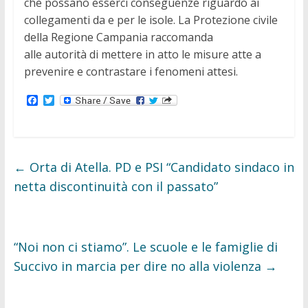
che possano esserci conseguenze riguardo ai
collegamenti da e per le isole. La Protezione civile
della Regione Campania raccomanda
alle autorità
di mettere in atto
le misure atte a
prevenire
e contrastare i fenomeni attesi.
F
T
a
w
c
i
e
t
b
t
o
e
o
r
←
Orta di Atella. PD e PSI “Candidato sindaco in
k
netta discontinuità con il passato”
“Noi non ci stiamo”. Le scuole e le famiglie di
Succivo in marcia per dire no alla violenza
→