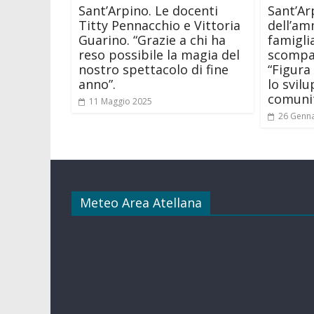
Sant’Arpino. Le docenti
Sant’Ar
Titty Pennacchio e Vittoria
dell’am
Guarino. “Grazie a chi ha
famiglia
reso possibile la magia del
scompar
nostro spettacolo di fine
“Figura
anno”.
lo svil
comuni
11 Maggio 2025
26 Genn
Meteo Area Atellana