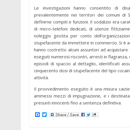
Le investigazioni hanno consentito di disa
prevalentemente nei territori dei comuni di 
definirne compiti e funzioni. Il sodalizio era ca
di micro-telefoni dedicati, di utenze fittiziam
noleggio gestita per conto dell’organizzazio
stupefacente da immettere in commercio. Si è acc
hanno costretto alcuni assuntori ad acquistare 
eseguiti numerosi riscontri, arresti in flagranza,
episodi di spaccio al dettaglio, identificati as
cinquecento dosi di stupefacente del tipo cocaina
attività.
Il provvedimento eseguito è una misura cautela
ammessi mezzi di impugnazione, e i destinatar
presunti innocenti fino a sentenza definitiva.
F
T
a
w
c
i
e
t