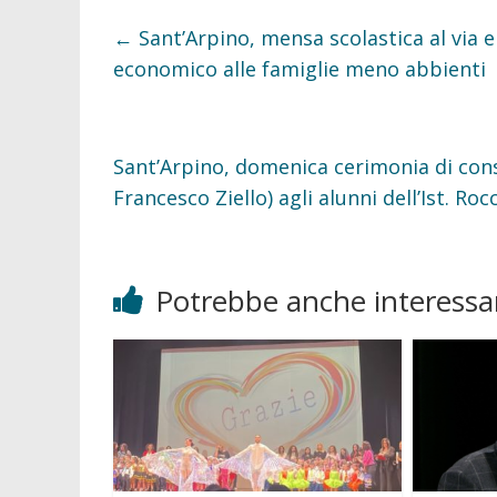
b
t
o
e
←
Sant’Arpino, mensa scolastica al via 
o
r
k
economico alle famiglie meno abbienti
Sant’Arpino, domenica cerimonia di conse
Francesco Ziello) agli alunni dell’Ist. R
Potrebbe anche interessar