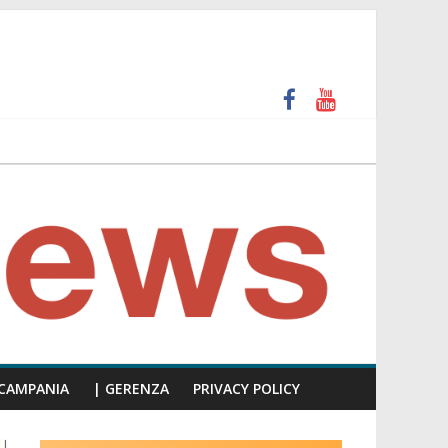
unti insulti sessisti, parla il video del consiglio
CAMPANIA
| GERENZA
PRIVACY POLICY