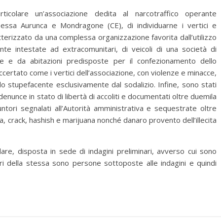
rticolare un’associazione dedita al narcotraffico operante
Sessa Aurunca e Mondragone (CE), di individuarne i vertici e
ratterizzato da una complessa organizzazione favorita dall’utilizzo
ente intestate ad extracomunitari, di veicoli di una società di
ne e da abitazioni predisposte per il confezionamento dello
ertato come i vertici dell’associazione, con violenze e minacce,
lo stupefacente esclusivamente dal sodalizio. Infine, sono stati
 denunce in stato di libertà di accoliti e documentati oltre duemila
suntori segnalati all’Autorità amministrativa e sequestrate oltre
, crack, hashish e marijuana nonché danaro provento dell’illecita
re, disposta in sede di indagini preliminari, avverso cui sono
i della stessa sono persone sottoposte alle indagini e quindi