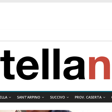
 ragione al Comune e rigetta il ricorso del privato.
ati ai minori
 misto:”La verità dei fatti, le bugie hanno le gambe corte. Altro che pres
stelle e sapori tradizionali alla Località Arena
ELLA
SANT’ARPINO
SUCCIVO
PROV. CASERTA