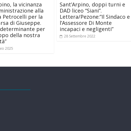
pino, la vicinanza
Sant’Arpino, doppi turni e
ministrazione alla
DAD liceo “Siani”.
 Petrocelli per la
Lettera/Pezone:”Il Sindaco e
sa di Giuseppe.
l’Assessore Di Monte
 determinante per
incapaci e negligenti”
uppo della nostra
28 Settembre 2022
tà”
aio 2025