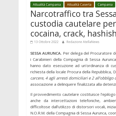
Attualità Campania
Attualità Caserta
Campania
Narcotraffico tra Ses
custodia cautelare pe
cocaina, crack, hashis
13 Ottobre 2022
Redazione AtellaNews
SESSA AURUNCA.
Per delega del Procuratore dell
i Carabinieri della Compagnia di Sessa Aurunca
hanno dato esecuzione ad un’ordinanza di cust
richiesta della locale Procura della Repubblica, 
carcere, 4 agli arresti domiciliari e 2 all’obbligo 
associazione a delinquere finalizzata alla deten
Il provvedimento cautelare costituisce l’epilogo
anche da intercettazioni telefoniche, ambien
difficoltose dall’utilizzo di distorsori vocali, in
N.O.R.M. della Compagnia di Sessa Aurunca, coordi