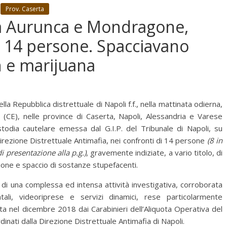
Prov. Caserta
sa Aurunca e Mondragone,
r 14 persone. Spacciavano
h e marijuana
a Repubblica distrettuale di Napoli f.f., nella mattinata odierna,
 (CE), nelle province di Caserta, Napoli, Alessandria e Varese
odia cautelare emessa dal G.I.P. del Tribunale di Napoli, su
Direzione Distrettuale Antimafia, nei confronti di 14 persone
(8 in
di presentazione alla p.g.)
,
gravemente
indiziate, a vario titolo, di
zione e spaccio di sostanze stupefacenti.
 di una complessa ed intensa attività investigativa, corroborata
tali, videoriprese e servizi dinamici, rese particolarmente
iziata nel dicembre 2018 dai Carabinieri dell’Aliquota Operativa del
nati dalla Direzione Distrettuale Antimafia di Napoli.