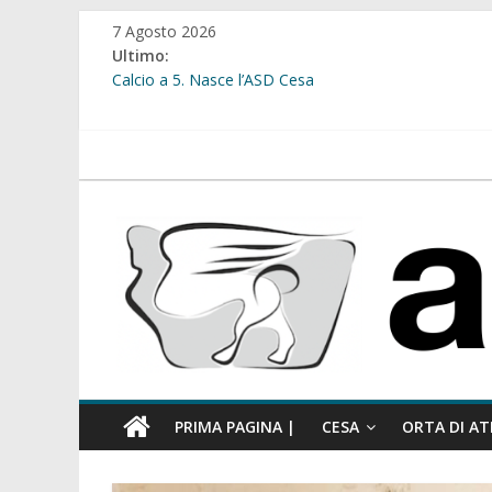
Salta
7 Agosto 2026
al
Ultimo:
contenuto
Calcio a 5. Nasce l’ASD Cesa
Cesa. Lavori in via Diaz: il Tribunale di Napoli Nord dà
Cesa. Al via le iscrizioni per i “Centri Estivi 2026” dedic
Sant’Arpino. Consiglio comunale del 29 luglio, il gruppo
atellanews.it
comunale”
Cesa. “Alberate sotto le Stelle”. Domenica tra musica, 
PRIMA PAGINA |
CESA
ORTA DI AT