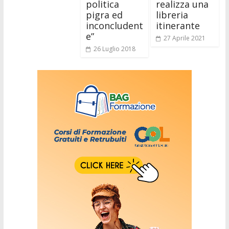
politica
realizza una
pigra ed
libreria
inconcludent
itinerante
e”
27 Aprile 2021
26 Luglio 2018