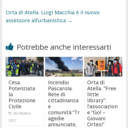
Orta di Atella. Luigi Macchia è il nuovo
assessore all’urbanistica
→
Potrebbe anche interessarti
Cesa.
Incendio
Orta di
Potenziata
Pascarola.
Atella. “Free
la
Rete di
little
Protezione
cittadinanza
library”:
Civile
e
l’associazion
comunità:”Tr
e “Go! –
28 Ottobre
agedie
Giovani
2017
annunciate,
Ortesi”