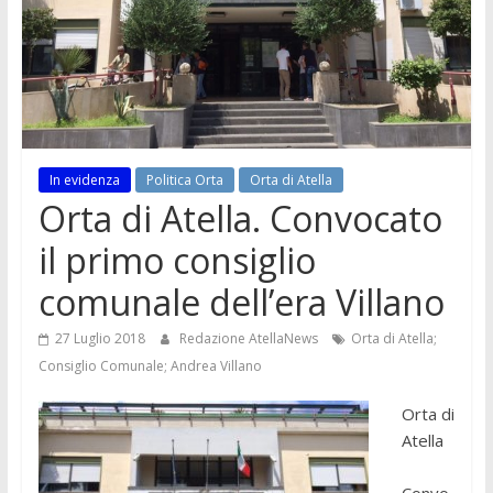
In evidenza
Politica Orta
Orta di Atella
Orta di Atella. Convocato
il primo consiglio
comunale dell’era Villano
27 Luglio 2018
Redazione AtellaNews
Orta di Atella;
Consiglio Comunale; Andrea Villano
Orta di
Atella
Convo