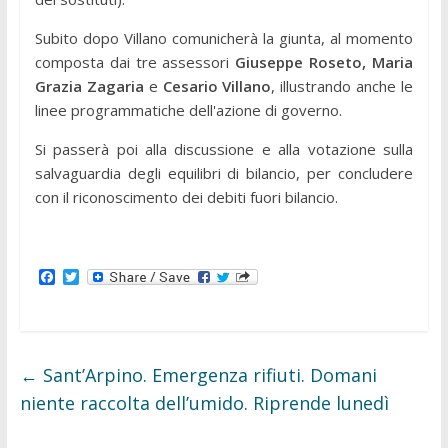
Subito dopo Villano comunicherà la giunta, al momento
composta dai tre assessori
Giuseppe Roseto, Maria
Grazia Zagaria
e
Cesario Villano
, illustrando anche le
linee programmatiche dell'azione di governo.
Si passerà poi alla discussione e alla votazione sulla
salvaguardia degli equilibri di bilancio, per concludere
con il riconoscimento dei debiti fuori bilancio.
F
T
a
w
c
i
e
t
b
t
o
e
o
r
←
Sant’Arpino. Emergenza rifiuti. Domani
k
niente raccolta dell’umido. Riprende lunedì