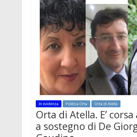
In evidenza
Politica Orta
Orta di Atella
Orta di Atella. E’ corsa
a sostegno di De Giorgi