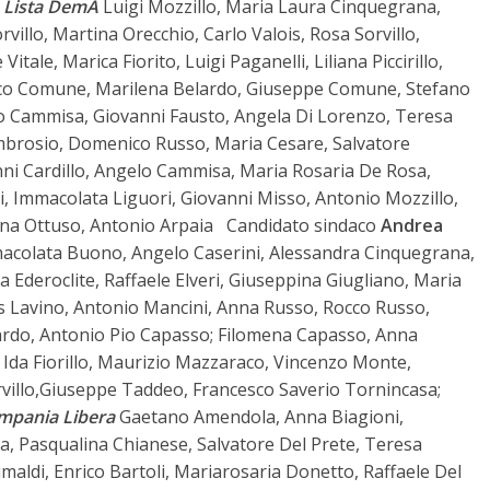
.
Lista DemA
Luigi Mozzillo, Maria Laura Cinquegrana,
illo, Martina Orecchio, Carlo Valois, Rosa Sorvillo,
itale, Marica Fiorito, Luigi Paganelli, Liliana Piccirillo,
co Comune, Marilena Belardo, Giuseppe Comune, Stefano
 Cammisa, Giovanni Fausto, Angela Di Lorenzo, Teresa
mbrosio, Domenico Russo, Maria Cesare, Salvatore
ni Cardillo, Angelo Cammisa, Maria Rosaria De Rosa,
elli, Immacolata Liguori, Giovanni Misso, Antonio Mozzillo,
lina Ottuso, Antonio Arpaia Candidato sindaco
Andrea
macolata Buono, Angelo Caserini, Alessandra Cinquegrana,
a Ederoclite, Raffaele Elveri, Giuseppina Giugliano, Maria
as Lavino, Antonio Mancini, Anna Russo, Rocco Russo,
ardo, Antonio Pio Capasso; Filomena Capasso, Anna
a, Ida Fiorillo, Maurizio Mazzaraco, Vincenzo Monte,
rvillo,Giuseppe Taddeo, Francesco Saverio Tornincasa;
ampania Libera
Gaetano Amendola, Anna Biagioni,
, Pasqualina Chianese, Salvatore Del Prete, Teresa
imaldi, Enrico Bartoli, Mariarosaria Donetto, Raffaele Del