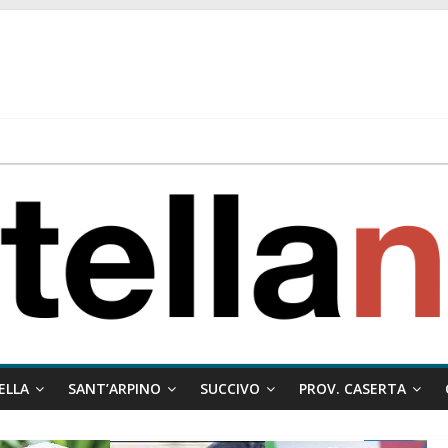
 ragione al Comune e rigetta il ricorso del privato.
ati ai minori
 misto:”La verità dei fatti, le bugie hanno le gambe corte. Altro che pres
stelle e sapori tradizionali alla Località Arena
ELLA
SANT’ARPINO
SUCCIVO
PROV. CASERTA