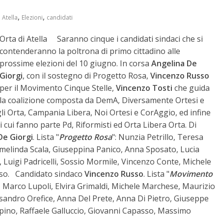
,
,
 Atella
Elezioni
candidati
Orta di Atella Saranno cinque i candidati sindaci che si
contenderanno la poltrona di primo cittadino alle
prossime elezioni del 10 giugno. In corsa
Angelina De
Giorgi
, con il sostegno di Progetto Rosa,
Vincenzo Russo
per il Movimento Cinque Stelle,
Vincenzo Tosti
che guida
la coalizione composta da DemA, Diversamente Ortesi e
gli Orta, Campania Libera, Noi Ortesi e CorAggio, ed infine
di cui fanno parte Pd, Riformisti ed Orta Libera Orta.
Di
De Giorgi
. Lista "
Progetto Rosa
": Nunzia Petrillo, Teresa
rmelinda Scala, Giuseppina Panico, Anna Sposato, Lucia
 Luigi Padricelli, Sossio Mormile, Vincenzo Conte, Michele
sso. Candidato sindaco
Vincenzo Russo
. Lista "
Movimento
, Marco Lupoli, Elvira Grimaldi, Michele Marchese, Maurizio
sandro Orefice, Anna Del Prete, Anna Di Pietro, Giuseppe
spino, Raffaele Galluccio, Giovanni Capasso, Massimo