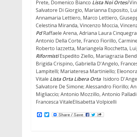
Prete, Domenico Bianco
Lista Noi Ortesi
Vin
Salvatore Di Giorgio, Marianna Esposito, Lu
Annamaria Lettiero, Marco Lettiero, Giuse
Celestina Miranda, Vincenzo Moccia, Vince
Pd
Raffaele Arena, Adriana Laura Cinquegra
Antonio Della Corte, Franco Fiorillo, Carmi
Roberto Iazzetta, Mariangela Rocchetta, Luig
Riformisti
Espedito Ziello, Mariagrazia Bend
Brigida Crispino, Gabriella D'Angelo, France
Lampitelli; Mariateresa Martiniello; Eleono
Vitale
Lista Orta Libera Orta
Isidoro D'Angel
Salvatore De Simone; Alessandro Fiorillo; A
Migliaccio; Antonio Mozzillo, Antonio Palladi
Francesca VitaleElisabetta Volpicelli
F
T
a
w
c
i
e
t
b
t