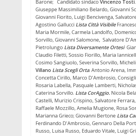
Barone; Candidato sindaco
Vincenzo Tosti
Giuseppe Massimiliano Belardo, Giovanni Sorv
Giovanni Fiorito, Luigi Bencivenga, Salvatore V
Agostino Gallucci
Lista Città Visibile
Frances
Maria Mormile, Carmela Landolfo, Domenico
Sorvillo, Giovanni Salomone, Salvatore D'A
Pietrolungo
Lista Diversamente Ortesi
Gian
Claudio Filetti, Sossio Fiorillo, Maria Iannic
Cosimo Sangiuolo, Severina Sorvillo, Miche
Villano
Lista Scegli Orta
. Antonio Arena, Im
Concetta Cirillo, Marco D'Ambrosio, Consigli
Rosaria Labella, Pasquale Lamberti, Nichol
Caterina Sorvillo.
Lista CorAggio.
Nicola Bel
Castelli, Murizio Crispino, Salvatore Ferrar
Raffaele Mozzillo, Amelia Mugione, Rosa So
Marianna Grieco; Giovanni Bertone
Lista C
Ferdinando D'Ambrosio, Gennaro Della Porta
Russo, Luisa Russo, Eduardo Vitale, Luigi Gr