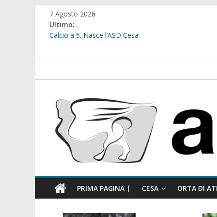
Salta
7 Agosto 2026
al
Ultimo:
contenuto
Calcio a 5. Nasce l’ASD Cesa
Cesa. Lavori in via Diaz: il Tribunale di Napoli Nord dà
Cesa. Al via le iscrizioni per i “Centri Estivi 2026” dedic
Sant’Arpino. Consiglio comunale del 29 luglio, il gruppo
atellanews.it
comunale”
Cesa. “Alberate sotto le Stelle”. Domenica tra musica, 
PRIMA PAGINA |
CESA
ORTA DI AT