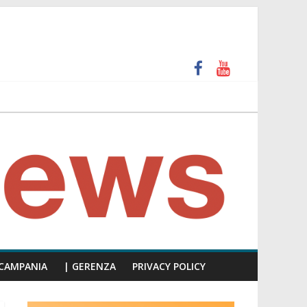
unti insulti sessisti, parla il video del consiglio
CAMPANIA
| GERENZA
PRIVACY POLICY