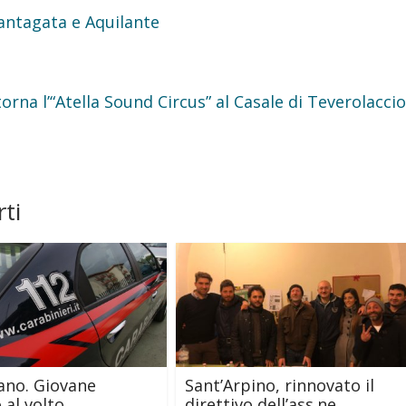
Santagata e Aquilante
rna l’“Atella Sound Circus” al Casale di Teverolaccio
ti
ano. Giovane
Sant’Arpino, rinnovato il
 al volto.
direttivo dell’ass.ne