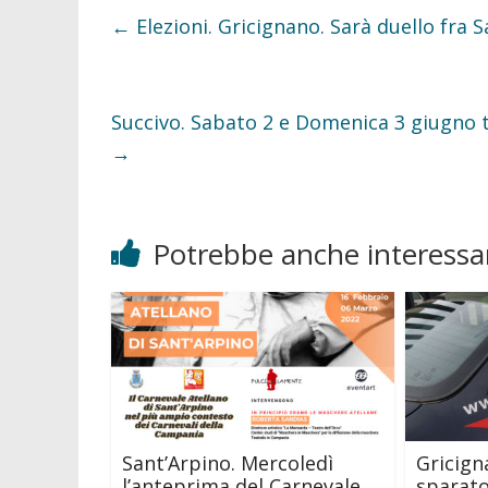
o
e
o
r
←
Elezioni. Gricignano. Sarà duello fra 
k
Succivo. Sabato 2 e Domenica 3 giugno to
→
Potrebbe anche interessar
Sant’Arpino. Mercoledì
Gricign
l’anteprima del Carnevale
sparato