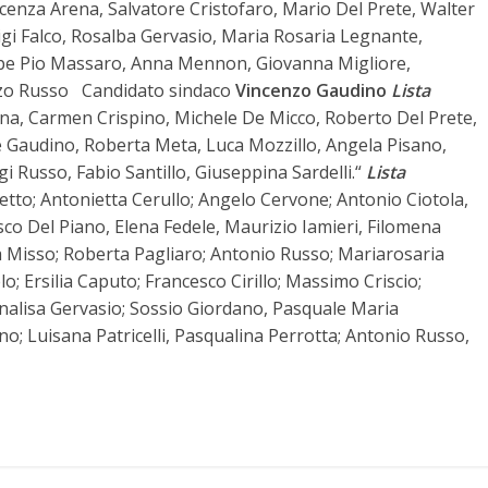
cenza Arena, Salvatore Cristofaro, Mario Del Prete, Walter
igi Falco, Rosalba Gervasio, Maria Rosaria Legnante,
ppe Pio Massaro, Anna Mennon, Giovanna Migliore,
nzo Russo Candidato sindaco
Vincenzo Gaudino
Lista
na, Carmen Crispino, Michele De Micco, Roberto Del Prete,
ne Gaudino, Roberta Meta, Luca Mozzillo, Angela Pisano,
i Russo, Fabio Santillo, Giuseppina Sardelli.“
Lista
etto; Antonietta Cerullo; Angelo Cervone; Antonio Ciotola,
sco Del Piano, Elena Fedele, Maurizio Iamieri, Filomena
ra Misso; Roberta Pagliaro; Antonio Russo; Mariarosaria
o; Ersilia Caputo; Francesco Cirillo; Massimo Criscio;
nnalisa Gervasio; Sossio Giordano, Pasquale Maria
no; Luisana Patricelli, Pasqualina Perrotta; Antonio Russo,