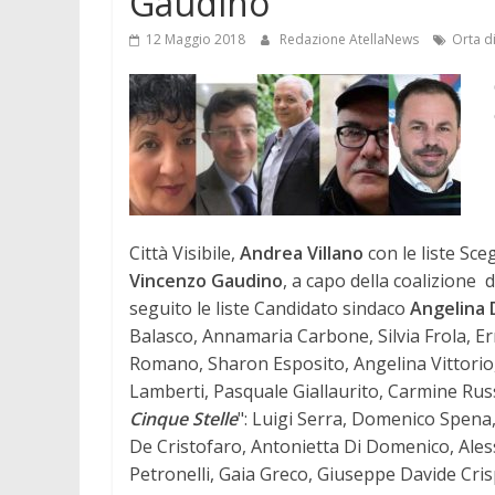
Gaudino
12 Maggio 2018
Redazione AtellaNews
Orta di
Città Visibile,
Andrea Villano
con le liste Sce
Vincenzo Gaudino
, a capo della coalizione 
seguito le liste Candidato sindaco
Angelina 
Balasco, Annamaria Carbone, Silvia Frola, E
Romano, Sharon Esposito, Angelina Vittorio,
Lamberti, Pasquale Giallaurito, Carmine Ru
Cinque Stelle
": Luigi Serra, Domenico Spena
De Cristofaro, Antonietta Di Domenico, Ales
Petronelli, Gaia Greco, Giuseppe Davide Cri